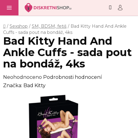
Hledat
NÁ
Přejít
KO
na
obsah
Domů
/
Sexshop
/
SM, BDSM, fetiš
/
Bad Kitty Hand And Ankle
Cuffs - sada pout na bondáž, 4ks
Bad Kitty Hand And
Ankle Cuffs - sada pout
na bondáž, 4ks
Průměrné
Neohodnoceno
Podrobnosti hodnocení
hodnocení
Značka:
Bad Kitty
produktu
je
0,0
z
5
hvězdiček.