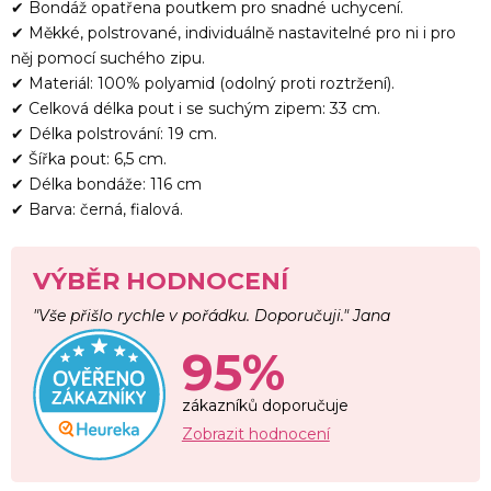
✔ Bondáž opatřena poutkem pro snadné uchycení.
✔ Měkké, polstrované, individuálně nastavitelné pro ni i pro
něj pomocí suchého zipu.
✔ Materiál: 100% polyamid (odolný proti roztržení).
✔ Celková délka pout i se suchým zipem: 33 cm.
✔ Délka polstrování: 19 cm.
✔ Šířka pout: 6,5 cm.
✔ Délka bondáže: 116 cm
✔ Barva: černá, fialová.
VÝBĚR HODNOCENÍ
"Vše přišlo rychle v pořádku. Doporučuji." Jana
95%
zákazníků doporučuje
Zobrazit hodnocení