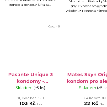
Vhodné pro citlivé osoby/al
intimita a citlivost.✔ Šířka: 56...
gely.✔ Vhodné pro gyneko
vyšetření.✔ Prémiová německ
Kód:
46
Pasante Unique 3
Mates Skyn Orig
kondomy -
kondom pro ale
bezlatexové
1 ks
Skladem
(>5 ks)
Skladem
(>5 k
kondomy pro
91,96 Kč bez DPH
19,64 Kč bez DP
alergiky
103 Kč
22 Kč
/ ks
/ ks