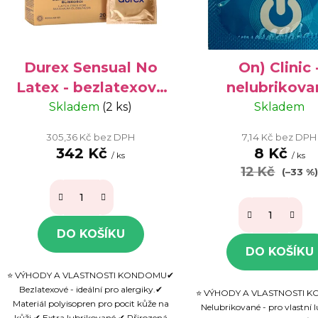
p
r
o
d
Durex Sensual No
On) Clinic 
u
Latex - bezlatexové
nelubrikova
k
kondomy pro
kondom pro ale
Skladem
(2 ks)
Skladem
t
alergiky, 20 ks
1 ks
ů
305,36 Kč bez DPH
7,14 Kč bez DPH
342 Kč
8 Kč
/ ks
/ ks
12 Kč
(–33 %
DO KOŠÍKU
DO KOŠÍKU
⭐ VÝHODY A VLASTNOSTI KONDOMU✔
Bezlatexové - ideální pro alergiky.✔
⭐ VÝHODY A VLASTNOSTI
Materiál polyisopren pro pocit kůže na
Nelubrikované - pro vlastní 
kůži.✔ Extra lubrikované.✔ Přirozená