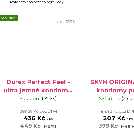
Patentovaná technologie Body...
NOVINKA
Kód:
3236
Durex Perfect Feel -
SKYN ORIGIN
ultra jemné kondomy,
kondomy p
16 ks
alergiky, 10
Skladem
(>5 ks)
Skladem
(>5 k
krabička
389,29 Kč bez DPH
184,82 Kč bez D
436 Kč
207 Kč
/ ks
/ ks
449 Kč
399 Kč
(–2 %)
(–48 