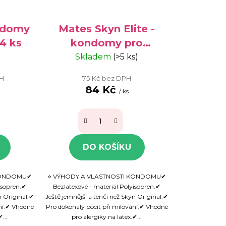
ondomy
Mates Skyn Elite -
24 ks
kondomy pro
alergiky, 3 ks
)
Skladem
(>5 ks)
PH
75 Kč bez DPH
84 Kč
/ ks
DO KOŠÍKU
 KONDOMU✔
⭐ VÝHODY A VLASTNOSTI KONDOMU✔
isopren.✔
Bezlatexové - materiál Polyisopren.✔
n Original.✔
Ještě jemnější a tenčí než Skyn Original.✔
ání.✔ Vhodné
Pro dokonalý pocit při milování.✔ Vhodné
...
pro alergiky na latex.✔...