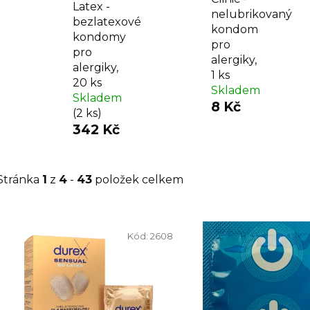
Latex -
nelubrikovaný
bezlatexové
kondom
kondomy
pro
pro
alergiky,
alergiky,
1 ks
20 ks
Skladem
Skladem
8 Kč
(2 ks)
342 Kč
Stránka
1
z
4
-
43
položek celkem
V
ý
Kód:
2608
p
i
s