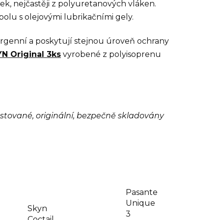
ek, nejčastěji z polyuretanových vláken.
lu s olejovými lubrikačními gely.
rgenní a poskytují stejnou úroveň ochrany
N Original 3ks
vyrobené z polyisoprenu
stované, originální, bezpečně skladovány
Pasante
Unique
Skyn
3
Coctail