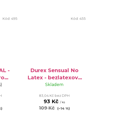
Kód:
495
Kód:
455
AL -
Durex Sensual No
ro
Latex - bezlatexové
 ks
kondomy pro
s)
Skladem
alergiky, 3 ks
PH
83,04 Kč bez DPH
93 Kč
/ ks
109 Kč
%)
(–14 %)