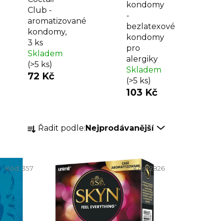
kondomy
Club -
-
aromatizované
bezlatexové
kondomy,
kondomy
3 ks
pro
Skladem
alergiky
(>5 ks)
Skladem
72 Kč
(>5 ks)
103 Kč
Ř
Řadit podle:
Nejprodávanější
a
z
e
Kód:
357
Kód:
2826
n
í
p
r