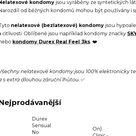
Nelatexové kondomy
jsou vyráběny ze syntetických lát
Narozdíl od běžných kondomů mohou být používány i spo
Tyto
nelatexové (bezlatexové) kondomy
jsou hypoale
a citlivosti. Oblíbené jsou například kondomy značky
SKY
nebo
kondomy Durex Real Feel 3ks
. ❤️
Všechny nelatexové kondomy jsou 100% elektronicky te
a s extra dlouhou záruční lhůtou.
✅
Nejprodávanější
Durex
Sensual
On)
No
Clinic -