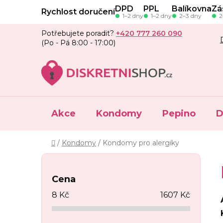
Přejít
DPD
PPL
Balíkovna
Zá
Rychlost doručení
na
1–2 dny
1–2 dny
2–3 dny
2
obsah
Potřebujete poradit?
+420 777 260 090
(Po - Pá 8:00 - 17:00)
Akce
Kondomy
Pepino
D
Domů
/
Kondomy
/
Kondomy pro alergiky
P
o
Cena
s
8
Kč
1607
Kč
t
r