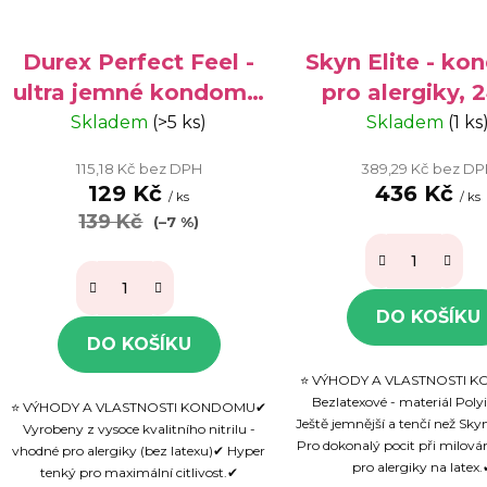
Durex Perfect Feel -
Skyn Elite - k
ultra jemné kondomy,
pro alergiky, 
3 ks
Skladem
(>5 ks)
Skladem
(1 ks
115,18 Kč bez DPH
389,29 Kč bez D
129 Kč
436 Kč
/ ks
/ ks
139 Kč
(–7 %)
DO KOŠÍKU
DO KOŠÍKU
⭐ VÝHODY A VLASTNOSTI
Bezlatexové - materiál Poly
⭐ VÝHODY A VLASTNOSTI KONDOMU✔
Ještě jemnější a tenčí než Sky
Vyrobeny z vysoce kvalitního nitrilu -
Pro dokonalý pocit při milov
vhodné pro alergiky (bez latexu)✔ Hyper
pro alergiky na latex.✔
tenký pro maximální citlivost.✔