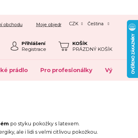
CZK
Čeština
í obchodu
Moje objednávka
Přihlášení
NÁKUPNÍ
Registrace
PRÁZDNÝ KOŠÍK
KOŠÍK
cké prádlo
Pro profesionálky
Výprodej
zém
po styku pokožky s latexem.
iky, ale i lidi s velmi citlivou pokožkou.