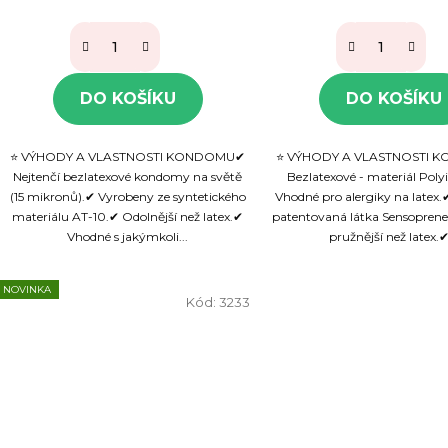
DO KOŠÍKU
DO KOŠÍKU
⭐ VÝHODY A VLASTNOSTI KONDOMU✔
⭐ VÝHODY A VLASTNOSTI
Nejtenčí bezlatexové kondomy na světě
Bezlatexové - materiál Poly
(15 mikronů).✔ Vyrobeny ze syntetického
Vhodné pro alergiky na latex.
materiálu AT-10.✔ Odolnější než latex.✔
patentovaná látka Sensoprene
Vhodné s jakýmkoli...
pružnější než latex.✔.
NOVINKA
Kód:
3233