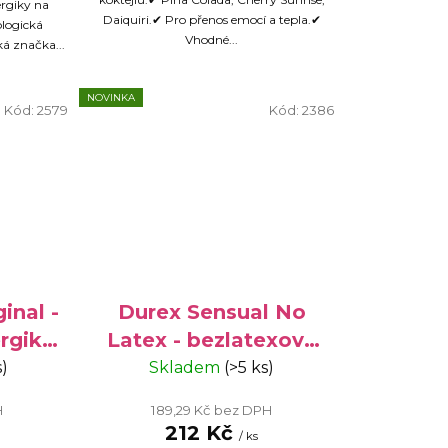
ergiky na
Daiquiri.✔ Pro přenos emocí a tepla.✔
logická
Vhodné...
á značka...
NOVINKA
Kód:
2579
Kód:
2386
inal -
Durex Sensual No
rgiky,
Latex - bezlatexové
kondomy pro
s)
Skladem
(>5 ks)
alergiky, 10 ks
H
189,29 Kč bez DPH
212 Kč
/ ks