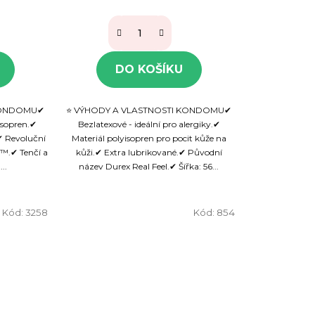
DO KOŠÍKU
 KONDOMU✔
⭐ VÝHODY A VLASTNOSTI KONDOMU✔
isopren.✔
Bezlatexové - ideální pro alergiky.✔
✔ Revoluční
Materiál polyisopren pro pocit kůže na
™.✔ Tenčí a
kůži.✔ Extra lubrikované.✔ Původní
..
název Durex Real Feel.✔ Šířka: 56...
Kód:
3258
Kód:
854