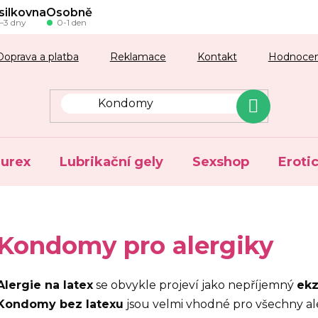
silkovna
Osobně
–3 dny
0-1 den
Doprava a platba
Reklamace
Kontakt
Hodnocen
urex
Lubrikační gely
Sexshop
Eroti
Kondomy pro alergiky
Alergie na latex
se obvykle projeví jako nepříjemný
ek
Kondomy bez latexu
jsou velmi vhodné pro všechny alerg