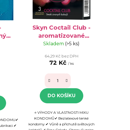
o
d
u
k
-
Skyn Coctail Club -
t
ný
aromatizované
ů
rgiky,
kondomy, 3 ks
Skladem
(>5 ks)
64,29 Kč bez DPH
72 Kč
/ ks
)
DO KOŠÍKU
⭐ VÝHODY A VLASTNOSTI MIXU
KONDOMŮ✔ Bezlatexové tenké
 KONDOMU✔
kondomy.✔ Vůně a příchutě světových
lubrikaci.✔
koktejlů.✔ Pina Colada, Cherry Sunrise,