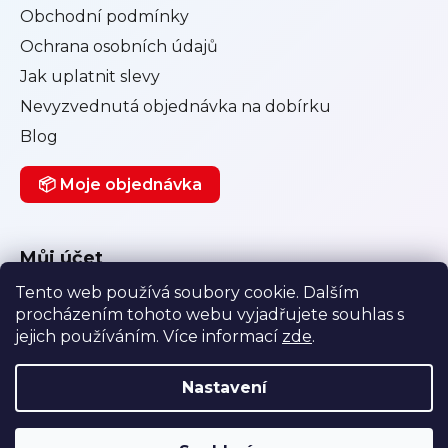
Obchodní podmínky
Ochrana osobních údajů
Jak uplatnit slevy
Nevyzvednutá objednávka na dobírku
Blog
📦 Moje objednávka
Můj účet
Tento web používá soubory cookie. Dalším
Přihlásit se
procházením tohoto webu vyjadřujete souhlas s
Registrace
jejich používáním. Více informací
zde
.
Historie objednávek
Nastavení
Vytvořil Shoptet
|
Anque Media