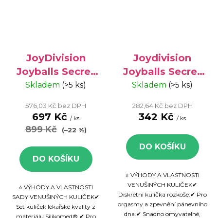
JoyDivision
Joydivision
Joyballs Secret
Joyballs Secret
Set - venušiny
Pink&Black -
Skladem
(>5 ks)
Skladem
(>5 ks)
kuličky,
Venušiny
576,03 Kč bez DPH
282,64 Kč bez DPH
lékařská kvalita
kuličky 1ks
697 Kč
342 Kč
/ ks
/ ks
899 Kč
(–22 %)
DO KOŠÍKU
DO KOŠÍKU
⭐ VÝHODY A VLASTNOSTI
VENUŠINÝCH KULIČEK✔
⭐ VÝHODY A VLASTNOSTI
Diskrétní kulička rozkoše.✔ Pro
SADY VENUŠINÝCH KULIČEK✔
orgasmy a zpevnění pánevního
Set kuliček lékařské kvality z
dna.✔ Snadno omyvatelné,
materiálu Silikomed®.✔ Pro