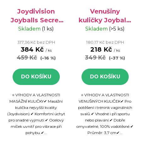
Joydivision
Venušiny
Joyballs Secret
kuličky Joyballs
Single -
Green -
Skladem
(1 ks)
Skladem
(>5 ks)
Venušiny
zdravotní
317,36 Kč bez DPH
180,17 Kč bez DPH
kuličky
pomůcka, 1 ks
384 Kč
218 Kč
/ ks
/ ks
459 Kč
349 Kč
(–16 %)
(–37 %)
DO KOŠÍKU
DO KOŠÍKU
⭐ VÝHODY A VLASTNOSTI
⭐ VÝHODY A VLASTNOSTI
MASÁŽNÍ KULIČKY✔ Masážní
VENUŠINÝCH KULIČEK✔ Pro
kulička nejvyšší kvality
potěšení i trénink vaginálních
(Joydivision).✔ Komfortní úchyt
svalů.✔ Vhodné i při sportu
pro snadné vyjmutí.✔ Ocelový
nebo plavání.✔ Dobře
míček uvnitř pro vibrace při
omyvatelné, 100% vodotěsné.✔
pohybu.✔...
Průměr: 3,7 cm✔...