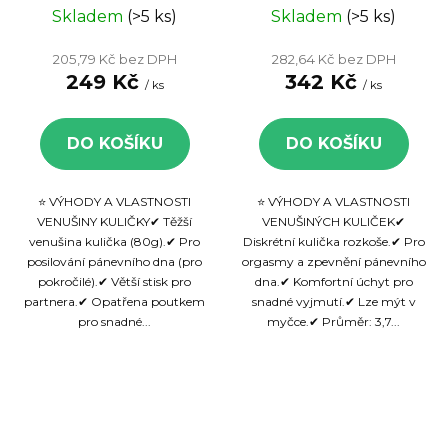
kuličky pro
Red&Black -
Skladem
(>5 ks)
Skladem
(>5 ks)
posilování
Venušiny
205,79 Kč bez DPH
282,64 Kč bez DPH
pánevního dna
kuličky, 1 ks
249 Kč
342 Kč
/ ks
/ ks
DO KOŠÍKU
DO KOŠÍKU
⭐ VÝHODY A VLASTNOSTI
⭐ VÝHODY A VLASTNOSTI
VENUŠINY KULIČKY✔ Těžší
VENUŠINÝCH KULIČEK✔
venušina kulička (80g).✔ Pro
Diskrétní kulička rozkoše.✔ Pro
posilování pánevního dna (pro
orgasmy a zpevnění pánevního
pokročilé).✔ Větší stisk pro
dna.✔ Komfortní úchyt pro
partnera.✔ Opatřena poutkem
snadné vyjmutí.✔ Lze mýt v
pro snadné...
myčce.✔ Průměr: 3,7...