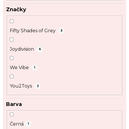
ů
Značky
Fifty Shades of Grey
3
Joydivision
6
We Vibe
1
You2Toys
2
Barva
Černá
1