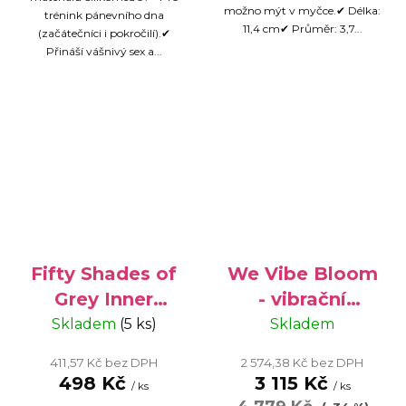
možno mýt v myčce.✔ Délka:
trénink pánevního dna
11,4 cm✔ Průměr: 3,7...
(začátečníci i pokročilí).✔
Přináší vášnivý sex a...
Fifty Shades of
We Vibe Bloom
Grey Inner
- vibrační
Goddess Silver
kuličky pro
Skladem
(5 ks)
Skladem
Jiggle Balls -
trénink
411,57 Kč bez DPH
2 574,38 Kč bez DPH
Venušiny
pánevního dna
498 Kč
3 115 Kč
/ ks
/ ks
kuličky