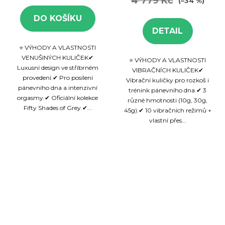
4 779 Kč
(–34 %)
DO KOŠÍKU
DETAIL
⭐ VÝHODY A VLASTNOSTI
VENUŠINÝCH KULIČEK✔
⭐ VÝHODY A VLASTNOSTI
Luxusní design ve stříbrném
VIBRAČNÍCH KULIČEK✔
provedení.✔ Pro posílení
Vibrační kuličky pro rozkoš i
pánevního dna a intenzivní
trénink pánevního dna.✔ 3
orgasmy.✔ Oficiální kolekce
různé hmotnosti (10g, 30g,
Fifty Shades of Grey.✔...
45g).✔ 10 vibračních režimů +
vlastní přes...