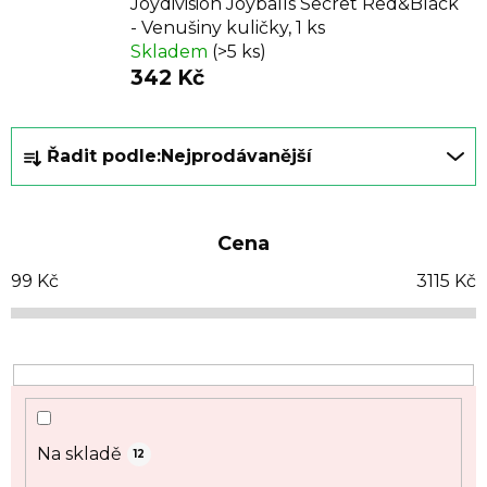
Joydivision Joyballs Secret Red&Black
- Venušiny kuličky, 1 ks
Skladem
(>5 ks)
342 Kč
Ř
Řadit podle:
Nejprodávanější
a
z
e
Cena
n
í
99
Kč
3115
Kč
p
r
o
d
u
k
Na skladě
12
t