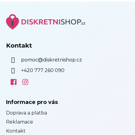
Z
á
p
a
t
í
Kontakt
pomoc
@
diskretnishop.cz
+420 777 260 090
Informace pro vás
Doprava a platba
Reklamace
Kontakt