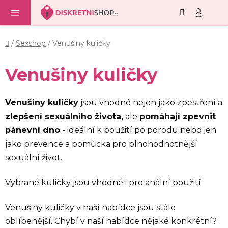
Hledat
NÁ
Přejít
KO
na
obsah
Domů
/
Sexshop
/
Venušiny kuličky
Venušiny kuličky
Venušiny kuličky
jsou vhodné nejen jako zpestření a
zlepšení sexuálního života,
ale
pomáhají zpevnit
pánevní dno
- ideální k použití po porodu nebo jen
jako prevence a pomůcka pro plnohodnotnější
sexuální život.
Vybrané kuličky jsou vhodné i pro anální použití.
Venušiny kuličky v naší nabídce jsou stále
oblíbenější. Chybí v naší nabídce nějaké konkrétní?