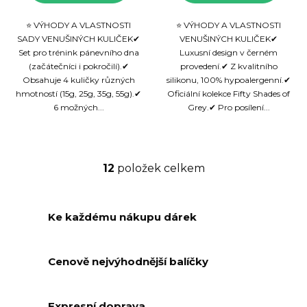
⭐ VÝHODY A VLASTNOSTI
⭐ VÝHODY A VLASTNOSTI
SADY VENUŠINÝCH KULIČEK✔
VENUŠINÝCH KULIČEK✔
Set pro trénink pánevního dna
Luxusní design v černém
(začátečníci i pokročilí).✔
provedení.✔ Z kvalitního
Obsahuje 4 kuličky různých
silikonu, 100% hypoalergenní.✔
hmotností (15g, 25g, 35g, 55g).✔
Oficiální kolekce Fifty Shades of
6 možných...
Grey.✔ Pro posílení...
12
položek celkem
O
v
l
Ke každému nákupu dárek
á
d
a
Cenově nejvýhodnější balíčky
c
í
p
Expresní doprava