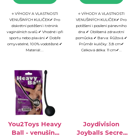
⭐ VÝHODY A VLASTNOSTI
⭐ VÝHODY A VLASTNOSTI
VENUŠINÝCH KULIČEK✔ Pro
VENUŠINÝCH KULIČEK✔ Pro
diskrétní potěšení i trénink
potěšení i posílení pánevního
vaginálních svalů.✔ Vhodné i při
dna.✔ Oblíbená zdravotní
sportu nebo plavání.✔ Dobře
pomůcka.✔ Barva: Růžová.✔
omyvatelné, 100% vodotěsné.✔
Průměr kuličky: 3,8 cm✔
Materiál:...
Celková délka: 11 cm✔...
You2Toys Heavy
Joydivision
Ball - venušiny
Joyballs Secret