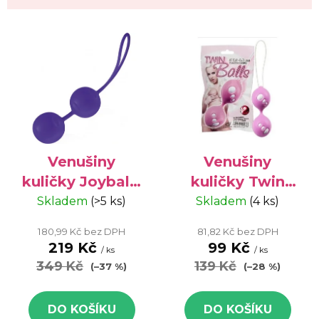
V
ý
p
i
s
p
r
o
Venušiny
Venušiny
d
kuličky Joyballs
kuličky Twin
u
Violet -
Balls - zdravotní
Skladem
(>5 ks)
Skladem
(4 ks)
k
zdravotní
pomůcka, 1 ks,
180,99 Kč bez DPH
81,82 Kč bez DPH
t
pomůcka, 1 ks
růžová
219 Kč
99 Kč
/ ks
/ ks
ů
349 Kč
139 Kč
(–37 %)
(–28 %)
DO KOŠÍKU
DO KOŠÍKU