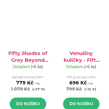
Fifty Shades of
Venušiny
Grey Beyond
kuličky - Fifty
Aroused - set
Shades of Grey
Skladem
(>5 ks)
Skladem
(>5 ks)
Venušiných
Delicious
643,80 Kč bez DPH
575,21 Kč bez DPH
kuliček 1ks
Pleasure 1ks
779 Kč
696 Kč
/ ks
/ ks
1 079 Kč
799 Kč
(–27 %)
(–12 %)
DO KOŠÍKU
DO KOŠÍKU