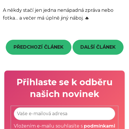
A někdy stačí jen jedna nenápadná zpráva nebo
fotka… a večer má úplně jiný náboj. 🔥
PŘEDCHOZÍ ČLÁNEK
DALŠÍ ČLÁNEK
Přihlaste se k odběru
našich novinek
Vložením e-mailu souhlasíte s
podmínkami