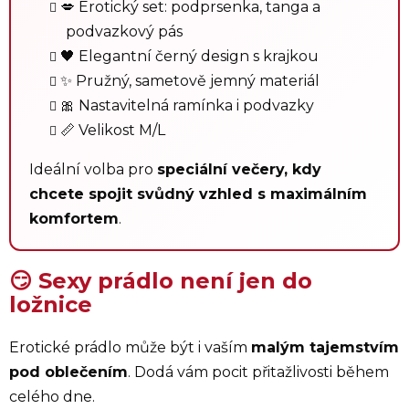
💋 Erotický set: podprsenka, tanga a
podvazkový pás
🖤 Elegantní černý design s krajkou
✨ Pružný, sametově jemný materiál
🎀 Nastavitelná ramínka i podvazky
📏 Velikost M/L
Ideální volba pro
speciální večery, kdy
chcete spojit svůdný vzhled s maximálním
komfortem
.
😏 Sexy prádlo není jen do
ložnice
Erotické prádlo může být i vaším
malým tajemstvím
pod oblečením
. Dodá vám pocit přitažlivosti během
celého dne.