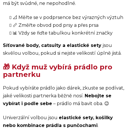
má být svůdné, ne nepohodlné.
📐 Měřte se v podprsence bez výrazných výztuh
📏 Změřte obvod pod prsy a přes prsa
📊 Vždy se řiďte tabulkou konkrétní značky
Síťované body, catsuity a elastické sety
jsou
skvělou volbou, pokud si nejste velikostí úplně jistá.
🎁 Když muž vybírá prádlo pro
partnerku
Pokud vybíráte prádlo jako dárek, zkuste se podívat,
jaké velikosti partnerka běžně nosí.
Nebojte se
vybírat i podle sebe
– prádlo má bavit oba. 😉
Univerzální volbou jsou
elastické sety, košilky
nebo kombinace prádla s punčochami
.