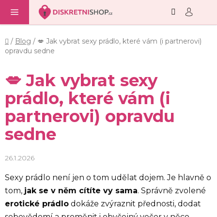
Hledat
NÁ
Přejít
KO
na
obsah
Domů
/
Blog
/
💋 Jak vybrat sexy prádlo, které vám (i partnerovi)
opravdu sedne
💋 Jak vybrat sexy
prádlo, které vám (i
partnerovi) opravdu
sedne
26.1.2026
Sexy prádlo není jen o tom udělat dojem. Je hlavně o
tom,
jak se v něm cítíte vy sama
. Správně zvolené
erotické prádlo
dokáže zvýraznit přednosti, dodat
sebevědomí a proměnit i obyčejný večer v něco