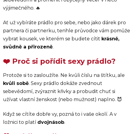
výjimečného. 🔥
Ať už vybíráte prádlo pro sebe, nebo jako dárek pro
partnera či partnerku, tenhle průvodce vám pomůže
vybrat kousek, ve kterém se budete cítit
krásně,
svůdně a přirozeně
.
❤️ Proč si pořídit sexy prádlo?
Protože si to zasloužíte. Ne kvůli číslu na štítku, ale
kvůli sobě
. Sexy prádlo dokáže zvednout
sebevědomí, zvýraznit křivky a probudit chuť si
užívat vlastní ženskost (nebo mužnost) naplno. 😈
Když se cítíte dobře vy, pozná to i vaše okolí. A v
ložnici to platí
dvojnásob
.