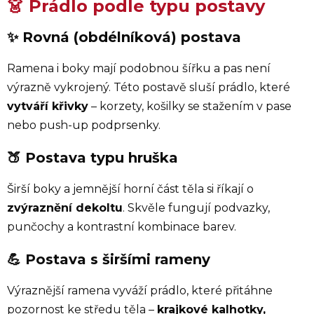
👗 Prádlo podle typu postavy
✨ Rovná (obdélníková) postava
Ramena i boky mají podobnou šířku a pas není
výrazně vykrojený. Této postavě sluší prádlo, které
vytváří křivky
– korzety, košilky se stažením v pase
nebo push-up podprsenky.
🍑 Postava typu hruška
Širší boky a jemnější horní část těla si říkají o
zvýraznění dekoltu
. Skvěle fungují podvazky,
punčochy a kontrastní kombinace barev.
💪 Postava s širšími rameny
Výraznější ramena vyváží prádlo, které přitáhne
pozornost ke středu těla –
krajkové kalhotky,