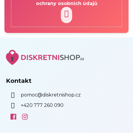
ochrany osobních údajů
PŘIHLÁSIT
SE
Z
á
p
a
t
í
Kontakt
pomoc
@
diskretnishop.cz
+420 777 260 090