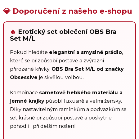
💎 Doporučení z našeho e-shopu
🔥
Erotický set oblečení OBS Bra
Set M/L
Pokud hledáte
elegantní a smyslné prádlo
,
které se přizpůsobí postavě a zvýrazní
přirozené křivky,
OBS Bra Set M/L od značky
Obsessive
je skvělou volbou.
Kombinace
sametově hebkého materiálu a
jemné krajky
působí luxusně a velmi žensky.
Díky nastavitelným ramínkům a podvazkům se
set krásně přizpůsobí postavě a poskytne
pohodlí i při delším nošení.