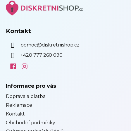
p
a
t
í
Kontakt
pomoc
@
diskretnishop.cz
+420 777 260 090
Informace pro vás
Doprava a platba
Reklamace
Kontakt
Obchodní podmínky