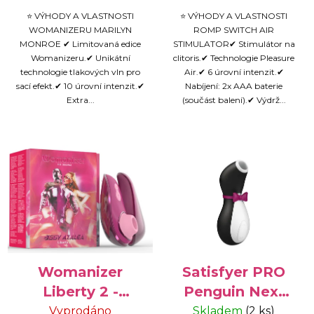
⭐ VÝHODY A VLASTNOSTI
⭐ VÝHODY A VLASTNOSTI
WOMANIZERU MARILYN
ROMP SWITCH AIR
MONROE ✔ Limitovaná edice
STIMULATOR✔ Stimulátor na
Womanizeru.✔ Unikátní
clitoris.✔ Technologie Pleasure
technologie tlakových vln pro
Air.✔ 6 úrovní intenzit.✔
sací efekt.✔ 10 úrovní intenzit.✔
Nabíjení: 2x AAA baterie
Extra...
(součást balení).✔ Výdrž...
Womanizer
Satisfyer PRO
Liberty 2 -
Penguin Next
speciální edice
Generation -
Vyprodáno
Skladem
(2 ks)