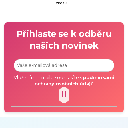
zlatá.✔...
Přihlaste se k odběru
našich novinek
Vložením e-mailu souhlasíte s
podmínkami
ochrany osobních údajů
PŘIHLÁSIT
SE
Z
á