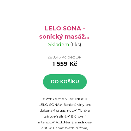
LELO SONA -
sonický masážní
přístroj na
Skladem
(1 ks)
klitoris
1 288,43 Kč bez DPH
1 559 Kč
DO KOŠÍKU
⭐ VÝHODY A VLASTNOSTI
LELO SONA✔ Sonické vlny pro
dokonalý orgasmus.✔ Tichý a
zároveň silný.✔ 8 úrovní
intenzit.✔ Vodotěsný, snadno se
čistí.✔ Barva: světle růžová,