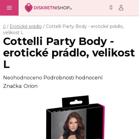
Hledat
NÁ
Přejít
KO
na
obsah
Domů
/
Erotické prádlo
/
Cottelli Party Body - erotické prádlo,
velikost L
Cottelli Party Body -
erotické prádlo, velikost
L
Průměrné
Neohodnoceno
Podrobnosti hodnocení
hodnocení
Značka:
Orion
produktu
je
0,0
z
5
hvězdiček.