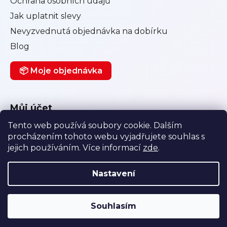
Ochrana osobních údajů
Jak uplatnit slevy
Nevyzvednutá objednávka na dobírku
Blog
📦 Moje objednávka
Můj účet
Tento web používá soubory cookie. Dalším
Přihlásit se
procházením tohoto webu vyjadřujete souhlas s
Registrace
jejich používáním. Více informací
zde
.
Historie objednávek
Nastavení
Vytvořil Shoptet
|
Anque Media
Souhlasím
Copyright 2026
Diskretnishop.cz
. Všechna práva
vyhrazena.
Upravit nastavení cookies