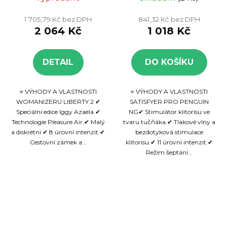
Iggy Azalea,
stimulátor
1 705,79 Kč bez DPH
841,32 Kč bez DPH
diskrétní
klitorisu
2 064 Kč
1 018 Kč
zařízení
DETAIL
DO KOŠÍKU
⭐ VÝHODY A VLASTNOSTI
⭐ VÝHODY A VLASTNOSTI
WOMANIZERU LIBERTY 2 ✔
SATISFYER PRO PENGUIN
Speciální edice Iggy Azaela.✔
NG✔ Stimulátor klitorisu ve
Technologie Pleasure Air.✔ Malý
tvaru tučňáka.✔ Tlakové vlny a
a diskrétní.✔ 8 úrovní intenzit.✔
bezdotyková stimulace
Cestovní zámek a...
klitorisu.✔ 11 úrovní intenzit.✔
Režim šeptání...