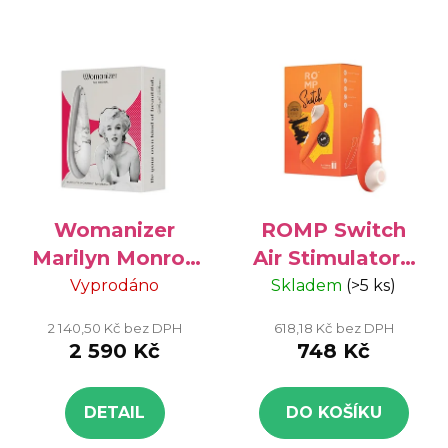
Womanizer
ROMP Switch
Marilyn Monroe
Air Stimulator -
Special Edition -
stimulátor na
Vyprodáno
Skladem
(>5 ks)
limitovaná
clitoris
2 140,50 Kč bez DPH
618,18 Kč bez DPH
edice, 10 úrovní
2 590 Kč
748 Kč
intenzit
DETAIL
DO KOŠÍKU