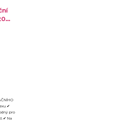
ční
200
AČNÍHO
sexu.✔
odný pro
kt.✔ Na