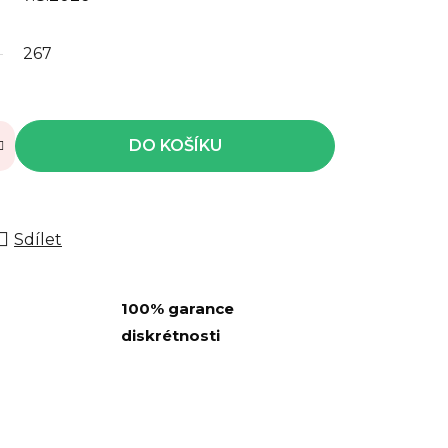
267
DO KOŠÍKU
Sdílet
100% garance
diskrétnosti