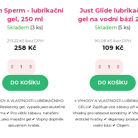
n Sperm - lubrikační
Just Glide lubrika
gel, 250 ml
gel na vodní bázi 
ml
Skladem
(3 ks)
Skladem
(5 ks)
213,22 Kč bez DPH
90,08 Kč bez DPH
258 Kč
109 Kč
DO KOŠÍKU
DO KOŠÍKU
ODY A VLASTNOSTI LUBRIKAČNÍHO
⭐ VÝHODY A VLASTNOSTI LUBRIK
ealistický gel, vypadá jako skutečné
GELU✔ Zajišťuje více zábavy při 
ma.✔ Pro větší zábavu, natáčení
Vhodný pro latexové kondomy.✔ Vh
 jako masážní gel.✔ Vtipný doplněk
erotické hračky.✔ Veganský produ
sexuálních hrátek...
vodní bázi.✔ Objem:...