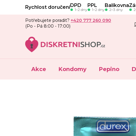
Přejít
DPD
PPL
Balíkovna
Zá
Rychlost doručení
na
1–2 dny
1–2 dny
2–3 dny
2
obsah
Potřebujete poradit?
+420 777 260 090
(Po - Pá 8:00 - 17:00)
Akce
Kondomy
Pepino
D