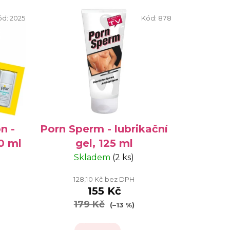
ód:
2025
Kód:
878
n -
Porn Sperm - lubrikační
10 ml
gel, 125 ml
Skladem
(2 ks)
128,10 Kč bez DPH
155 Kč
179 Kč
(–13 %)