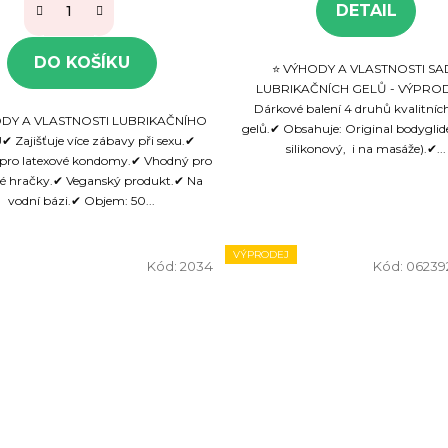
DETAIL
DO KOŠÍKU
⭐ VÝHODY A VLASTNOSTI SA
LUBRIKAČNÍCH GELŮ - VÝPRO
Dárkové balení 4 druhů kvalitníc
ODY A VLASTNOSTI LUBRIKAČNÍHO
gelů.✔ Obsahuje: Original bodyglid
 Zajišťuje více zábavy při sexu.✔
silikonový, i na masáže).✔...
pro latexové kondomy.✔ Vhodný pro
ké hračky.✔ Veganský produkt.✔ Na
vodní bázi.✔ Objem: 50...
VÝPRODEJ
Kód:
2034
Kód:
06239