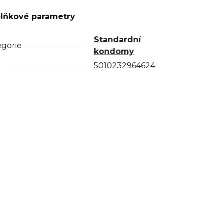
lňkové parametry
Standardní
egorie
kondomy
N
5010232964624