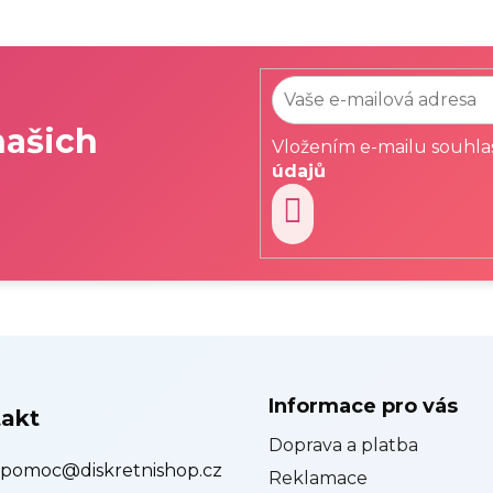
našich
Vložením e-mailu souhla
údajů
PŘIHLÁSIT
SE
Informace pro vás
akt
Doprava a platba
pomoc
@
diskretnishop.cz
Reklamace