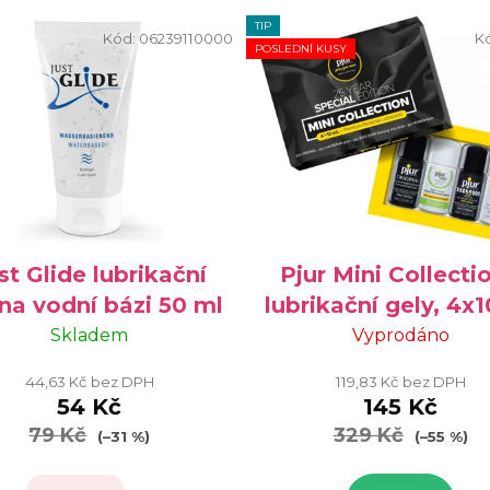
TIP
Kód:
06239110000
K
POSLEDNÍ KUSY
st Glide lubrikační
Pjur Mini Collectio
 na vodní bázi 50 ml
lubrikační gely, 4x
Skladem
Vyprodáno
44,63 Kč bez DPH
119,83 Kč bez DPH
54 Kč
145 Kč
79 Kč
329 Kč
(–31 %)
(–55 %)