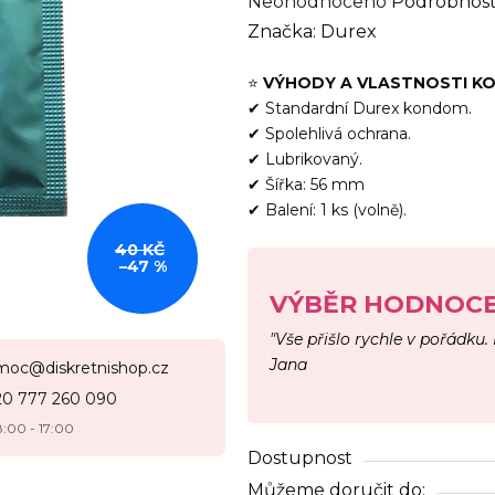
Průměrné
Neohodnoceno
Podrobnost
hodnocení
Značka:
Durex
produktu
⭐
VÝHODY A VLASTNOSTI 
je
✔ Standardní Durex kondom.
0,0
✔ Spolehlivá ochrana.
z
✔ Lubrikovaný.
5
✔ Šířka: 56 mm
hvězdiček.
✔ Balení: 1 ks (volně).
40 KČ
–47 %
VÝBĚR HODNOCE
"Vše přišlo rychle v pořádku.
Jana
moc@diskretnishop.cz
20 777 260 090
8:00 - 17:00
Dostupnost
Můžeme doručit do: