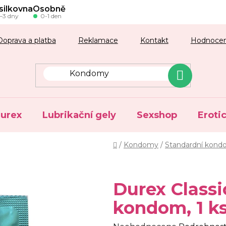
silkovna
Osobně
–3 dny
0-1 den
Doprava a platba
Reklamace
Kontakt
Hodnocen
urex
Lubrikační gely
Sexshop
Eroti
Domů
/
Kondomy
/
Standardní kon
Durex Classi
kondom, 1 k