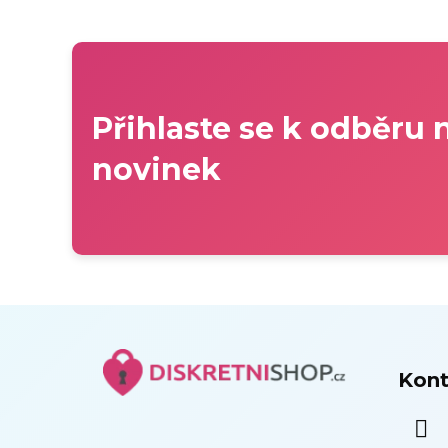
Přihlaste se k odběru 
novinek
Z
á
Kont
p
a
t