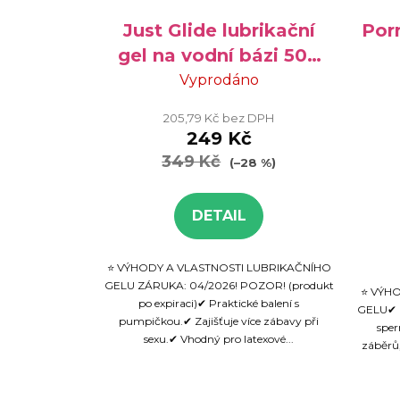
Just Glide lubrikační
Por
gel na vodní bázi 500
ml - VÝPRODEJ
Vyprodáno
205,79 Kč bez DPH
249 Kč
349 Kč
(–28 %)
DETAIL
⭐ VÝHODY A VLASTNOSTI LUBRIKAČNÍHO
GELU ZÁRUKA: 04/2026! POZOR! (produkt
⭐ VÝH
po expiraci)✔ Praktické balení s
GELU✔ R
pumpičkou.✔ Zajišťuje více zábavy při
sper
sexu.✔ Vhodný pro latexové...
záběrů,