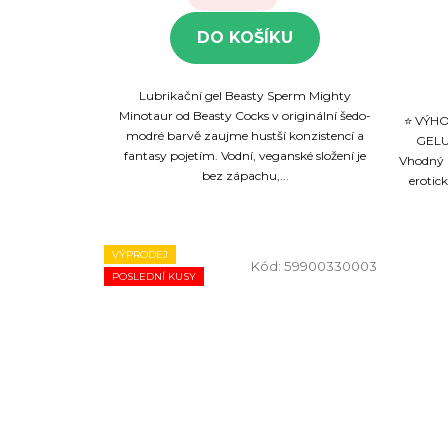
DO KOŠÍKU
Lubrikační gel Beasty Sperm Mighty
Minotaur od Beasty Cocks v originální šedo-
⭐ VÝH
modré barvě zaujme hustší konzistencí a
GELU✔
fantasy pojetím. Vodní, veganské složení je
Vhodný 
bez zápachu,...
erotic
VÝPRODEJ
Kód:
59900330003
POSLEDNÍ KUSY