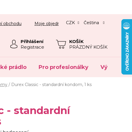
CZK
Čeština
í obchodu
Moje objednávka
Přihlášení
NÁKUPNÍ
Registrace
PRÁZDNÝ KOŠÍK
KOŠÍK
cké prádlo
Pro profesionálky
Výprodej
domy
/
Durex Classic - standardní kondom, 1 ks
c - standardní
s