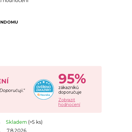
i hodnocení
KONDOMU
95%
NÍ
zákazníků
 Doporučuji."
doporučuje
Zobrazit
hodnocení
Skladem
(>5 ks)
7.8.2026