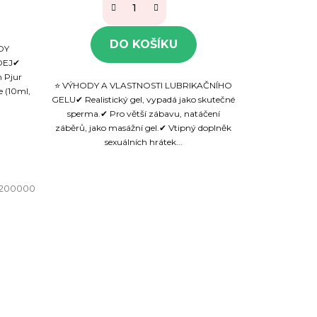
DO KOŠÍKU
DY
DEJ✔
h Pjur
⭐ VÝHODY A VLASTNOSTI LUBRIKAČNÍHO
e (10ml,
GELU✔ Realistický gel, vypadá jako skutečné
sperma.✔ Pro větší zábavu, natáčení
záběrů, jako masážní gel.✔ Vtipný doplněk
sexuálních hrátek...
200000