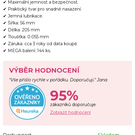
✔ Maximální jemnost a bezpečnost.
✔ Praktický tvar pro snadné nasazení.
✔ Jemná lubrikace.
✔ Šířka: 56 mm
✔ Délka: 205 mm
✔ Tloušťka: 0.055 mm
✔ Záruka: cca 3 roky od data koupě
✔ MEGA balení: 144 ks.
VÝBĚR HODNOCENÍ
"Vše přišlo rychle v pořádku. Doporučuji." Jana
95%
zákazníků doporučuje
Zobrazit hodnocení