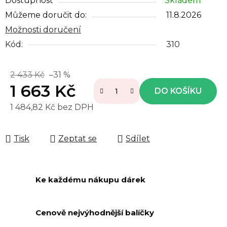
Dostupnost
Skladem
Můžeme doručit do:
11.8.2026
Možnosti doručení
Kód:
310
2 433 Kč
–31 %
1 663 Kč
DO KOŠÍKU
1 484,82 Kč bez DPH
Měrná cena:
Tisk
Zeptat se
Sdílet
Ke každému nákupu dárek
Cenově nejvýhodnější balíčky