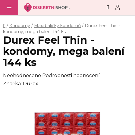
Hledat
NÁ
Přejít
KO
na
obsah
Domů
/
Kondomy
/
Maxi balíčky kondomů
/
Durex Feel Thin -
kondomy, mega balení 144 ks
Durex Feel Thin -
kondomy, mega balení
144 ks
Průměrné
Neohodnoceno
Podrobnosti hodnocení
hodnocení
Značka:
Durex
produktu
je
0,0
z
5
hvězdiček.