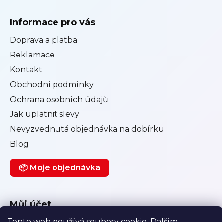
Informace pro vás
Doprava a platba
Reklamace
Kontakt
Obchodní podmínky
Ochrana osobních údajů
Jak uplatnit slevy
Nevyzvednutá objednávka na dobírku
Blog
📦 Moje objednávka
Můj účet
Tento web používá soubory cookie. Dalším
Přihlásit se