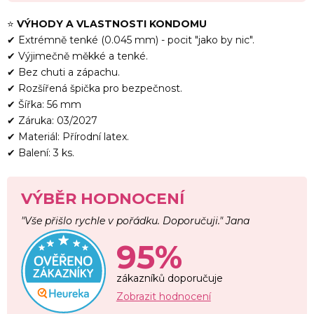
⭐
VÝHODY A VLASTNOSTI KONDOMU
✔ Extrémně tenké (0.045 mm) - pocit "jako by nic".
✔ Výjimečně měkké a tenké.
✔ Bez chuti a zápachu.
✔ Rozšířená špička pro bezpečnost.
✔ Šířka: 56 mm
✔ Záruka: 03/2027
✔ Materiál: Přírodní latex.
✔ Balení: 3 ks.
VÝBĚR HODNOCENÍ
"Vše přišlo rychle v pořádku. Doporučuji." Jana
95%
zákazníků doporučuje
Zobrazit hodnocení