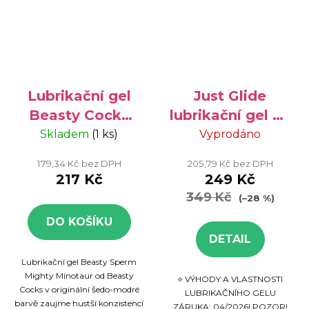
Lubrikační gel
Just Glide
Beasty Cocks
lubrikační gel na
Sperm 250 ml
vodní bázi 500
Skladem
(1 ks)
Vyprodáno
ml - VÝPRODEJ
179,34 Kč bez DPH
205,79 Kč bez DPH
217 Kč
249 Kč
349 Kč
(–28 %)
DO KOŠÍKU
DETAIL
Lubrikační gel Beasty Sperm
Mighty Minotaur od Beasty
⭐ VÝHODY A VLASTNOSTI
Cocks v originální šedo-modré
LUBRIKAČNÍHO GELU
barvě zaujme hustší konzistencí
ZÁRUKA: 04/2026! POZOR!