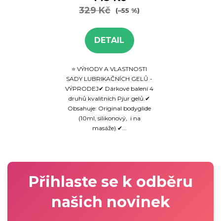
329 Kč
(–55 %)
DETAIL
⭐ VÝHODY A VLASTNOSTI
SADY LUBRIKAČNÍCH GELŮ -
VÝPRODEJ✔ Dárkové balení 4
druhů kvalitních Pjur gelů.✔
Obsahuje: Original bodyglide
(10ml, silikonový, i na
masáže).✔...
Přihlaste se k odběru
našich novinek