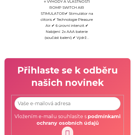
⭐ VÝHODY A VLASTNOSTI
ROMP SWITCH AIR
STIMULATOR✔ Stimulátor na
clitoris.✔ Technologie Pleasure
Air.✔ 6 úrovní intenzit.✔
Nabíjení: 2x AAA baterie
(součást balení).✔ Výdrž...
Přihlaste se k odběru
našich novinek
Vložením e-mailu souhlasíte s
podmínkami
ochrany osobních údajů