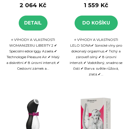
diskrétní
2 064 Kč
1 559 Kč
zařízení
DETAIL
DO KOŠÍKU
⭐ VÝHODY A VLASTNOSTI
⭐ VÝHODY A VLASTNOSTI
WOMANIZERU LIBERTY 2 ✔
LELO SONA✔ Sonické vlny pro
Speciální edice Iggy Azaela.✔
dokonalý orgasmus.✔ Tichý a
Technologie Pleasure Air.✔ Malý
zároveň silný.✔ 8 úrovní
a diskrétní.✔ 8 úrovní intenzit.✔
intenzit.✔ Vodotěsný, snadno se
Cestovní zámek a...
čistí.✔ Barva: světle růžová,
zlatá.✔...