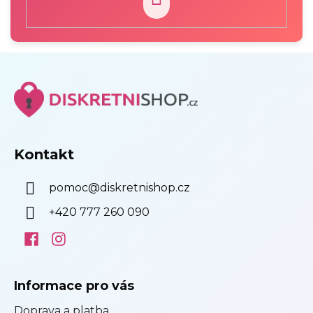
PŘIHLÁSIT
SE
Z
á
p
a
t
í
Kontakt
pomoc
@
diskretnishop.cz
+420 777 260 090
Informace pro vás
Doprava a platba