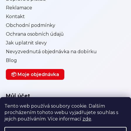
Reklamace
Kontakt
Obchodní podmínky
Ochrana osobních údajů
Jak uplatnit slevy
Nevyzvednutá objednávka na dobírku
Blog
📦 Moje objednávka
Můj účet
Tento web používá soubory cookie. Dalším
Přihlásit se
procházením tohoto webu vyjadřujete souhlas s
Registrace
jejich používáním. Více informací
zde
.
Historie objednávek