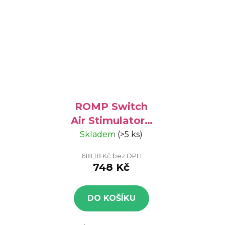
ROMP Switch
Air Stimulator -
stimulátor na
Skladem
(>5 ks)
clitoris
618,18 Kč bez DPH
748 Kč
DO KOŠÍKU