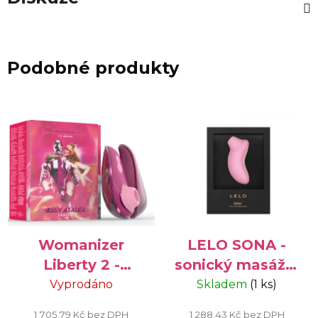
Podobné produkty
Womanizer
LELO SONA -
Liberty 2 -
sonický masážní
speciální edice
přístroj na
Vyprodáno
Skladem
(1 ks)
Iggy Azalea,
klitoris
1 705,79 Kč bez DPH
1 288,43 Kč bez DPH