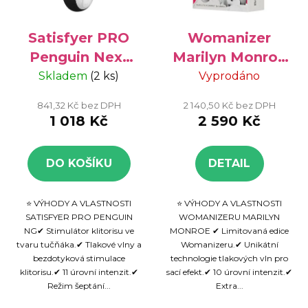
Satisfyer PRO
Womanizer
Penguin Next
Marilyn Monroe
Generation -
Special Edition -
Skladem
(2 ks)
Vyprodáno
stimulátor
limitovaná
841,32 Kč bez DPH
2 140,50 Kč bez DPH
klitorisu
edice, 10 úrovní
1 018 Kč
2 590 Kč
intenzit
DO KOŠÍKU
DETAIL
⭐ VÝHODY A VLASTNOSTI
⭐ VÝHODY A VLASTNOSTI
SATISFYER PRO PENGUIN
WOMANIZERU MARILYN
NG✔ Stimulátor klitorisu ve
MONROE ✔ Limitovaná edice
tvaru tučňáka.✔ Tlakové vlny a
Womanizeru.✔ Unikátní
bezdotyková stimulace
technologie tlakových vln pro
klitorisu.✔ 11 úrovní intenzit.✔
sací efekt.✔ 10 úrovní intenzit.✔
Režim šeptání...
Extra...