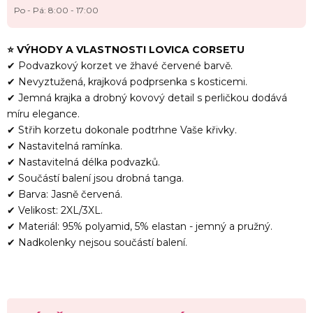
Po - Pá: 8:00 - 17:00
⭐
VÝHODY A VLASTNOSTI
LOVICA CORSETU
✔ Podvazkový korzet ve žhavé červené barvě.
✔ Nevyztužená, krajková podprsenka s kosticemi.
✔ Jemná krajka a drobný kovový detail s perličkou dodává
míru elegance.
✔ Střih korzetu dokonale podtrhne Vaše křivky.
✔ Nastavitelná ramínka.
✔ Nastavitelná délka podvazků.
✔ Součástí balení jsou drobná tanga.
✔ Barva: Jasně červená.
✔ Velikost: 2XL/3XL.
✔ Materiál: 95% polyamid, 5% elastan - jemný a pružný.
✔ Nadkolenky nejsou součástí balení.