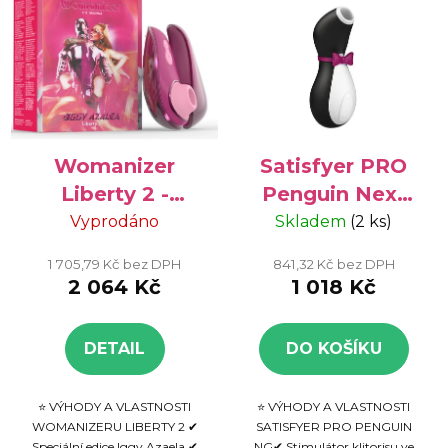
Womanizer
Satisfyer PRO
Liberty 2 -
Penguin Next
speciální edice
Generation -
Vyprodáno
Skladem
(2 ks)
Iggy Azalea,
stimulátor
1 705,79 Kč bez DPH
841,32 Kč bez DPH
diskrétní
klitorisu
2 064 Kč
1 018 Kč
zařízení
DETAIL
DO KOŠÍKU
⭐ VÝHODY A VLASTNOSTI
⭐ VÝHODY A VLASTNOSTI
WOMANIZERU LIBERTY 2 ✔
SATISFYER PRO PENGUIN
Speciální edice Iggy Azaela.✔
NG✔ Stimulátor klitorisu ve