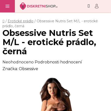
Hledat
NÁ
Přejít
KO
na
obsah
Domů
/
Erotické prádlo
/
Obsessive Nutris Set M/L - erotické
prádlo, černá
Obsessive Nutris Set
M/L - erotické prádlo,
černá
Průměrné
Neohodnoceno
Podrobnosti hodnocení
hodnocení
Značka:
Obsessive
produktu
je
0,0
z
5
hvězdiček.