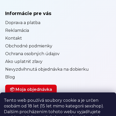
Informácie pre vás
Doprava a platba
Reklamácia
Kontakt
Obchodné podmienky
Ochrana osobných údajov
Ako uplatniť zľavy
Nevyzdvihnutá objednávka na dobierku
Blog
📦 Moja objednávka
Tento web používá soubory cookie a je určen
osobám od 18 let (15 let mimo kategorii sexshop).
Můj účet
Dalším procházením tohoto webu vyjadřujete