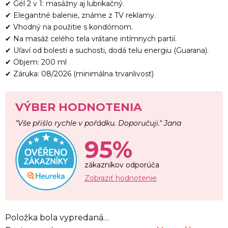
✔ Gél 2 v 1: masážny aj lubrikačný.
✔ Elegantné balenie, známe z TV reklamy.
✔ Vhodný na použitie s kondómom.
✔ Na masáž celého tela vrátane intímnych partií.
✔ Uľaví od bolesti a suchosti, dodá telu energiu (Guarana).
✔ Objem: 200 ml
✔ Záruka: 08/2026 (minimálna trvanlivosť)
VÝBER HODNOTENIA
"Vše přišlo rychle v pořádku. Doporučuji." Jana
95%
zákazníkov odporúča
Zobraziť hodnotenie
Položka bola vypredaná…