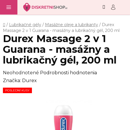
Hľadať
NÁ
Prejsť
KO
na
obsah
Domov
/
Lubrikačné gély
/
Masážne oleje a lubrikanty
/
Durex
Massage 2 v 1 Guarana - masážny a lubrikačný gél, 200 ml
Durex Massage 2 v 1
Guarana - masážny a
lubrikačný gél, 200 ml
Priemerné
Neohodnotené
Podrobnosti hodnotenia
hodnotenie
Značka:
Durex
produktu
POSLEDNÍ KUSY
je
0,0
z
5
hviezdičiek.