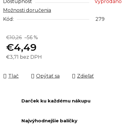
Dostupnosť
Vyprodáno
Možnosti doručenia
Kód:
279
€10,26
–56 %
€4,49
€3,71 bez DPH
Jednotková cena:
Tlač
Opýtať sa
Zdieľať
Darček ku každému nákupu
Najvýhodnejšie balíčky