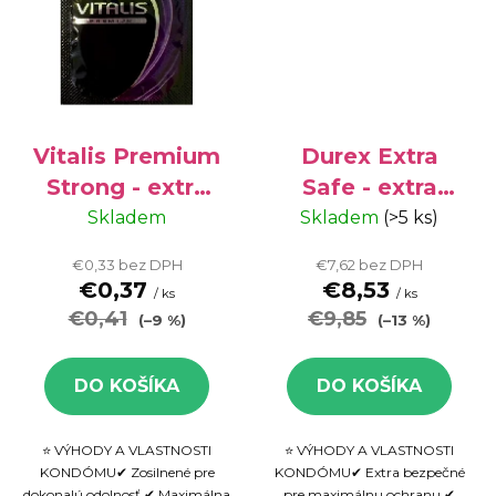
Vitalis Premium
Durex Extra
Strong - extra
Safe - extra
bezpečné
bezpečné
Skladem
Skladem
(>5 ks)
kondómy, 1 ks
kondómy, 12 ks
€0,33 bez DPH
€7,62 bez DPH
€0,37
€8,53
/ ks
/ ks
€0,41
€9,85
(–9 %)
(–13 %)
DO KOŠÍKA
DO KOŠÍKA
⭐ VÝHODY A VLASTNOSTI
⭐ VÝHODY A VLASTNOSTI
KONDÓMU✔ Zosilnené pre
KONDÓMU✔ Extra bezpečné
dokonalú odolnosť.✔ Maximálna
pre maximálnu ochranu.✔