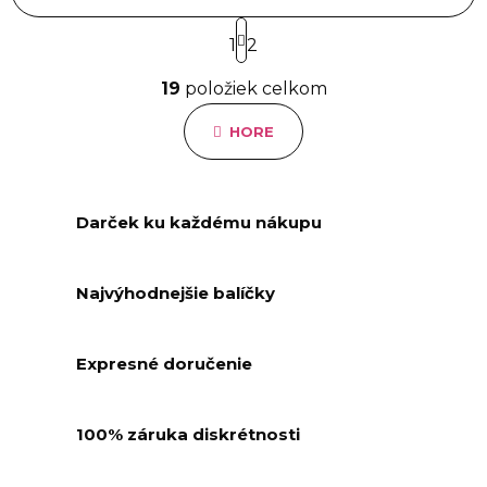
S
1
t
2
r
O
á
19
položiek celkom
v
n
l
k
HORE
á
o
d
v
a
a
n
c
Darček ku každému nákupu
i
i
e
e
p
Najvýhodnejšie balíčky
r
v
k
Expresné doručenie
y
v
ý
100% záruka diskrétnosti
p
i