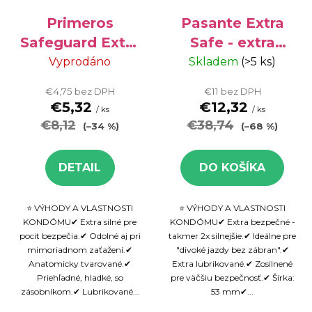
Primeros
Pasante Extra
Safeguard Extra
Safe - extra
Strong - extra
bezpečné
Vyprodáno
Skladem
(>5 ks)
silné kondómy,
kondómy, 50 ks
€4,75 bez DPH
€11 bez DPH
12 ks
€5,32
€12,32
/ ks
/ ks
€8,12
€38,74
(–34 %)
(–68 %)
DETAIL
DO KOŠÍKA
⭐ VÝHODY A VLASTNOSTI
⭐ VÝHODY A VLASTNOSTI
KONDÓMU✔ Extra silné pre
KONDÓMU✔ Extra bezpečné -
pocit bezpečia.✔ Odolné aj pri
takmer 2x silnejšie.✔ Ideálne pre
mimoriadnom zaťažení.✔
"divoké jazdy bez zábran".✔
Anatomicky tvarované.✔
Extra lubrikované.✔ Zosilnené
Priehľadné, hladké, so
pre väčšiu bezpečnosť.✔ Šírka:
zásobníkom.✔ Lubrikované...
53 mm✔...