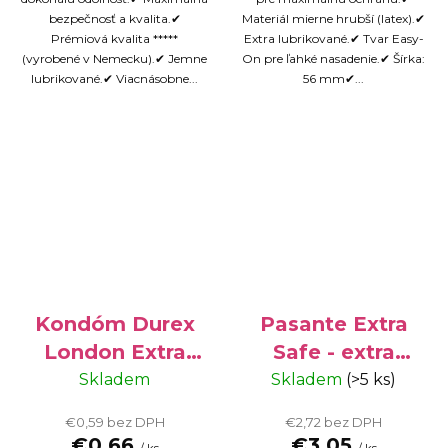
bezpečnosť a kvalita.✔
Materiál mierne hrubší (latex).✔
Prémiová kvalita *****
Extra lubrikované.✔ Tvar Easy-
(vyrobené v Nemecku).✔ Jemne
On pre ľahké nasadenie.✔ Šírka:
lubrikované.✔ Viacnásobne...
56 mm✔...
Kondóm Durex
Pasante Extra
London Extra
Safe - extra
Special - extra
bezpečné
Skladem
Skladem
(>5 ks)
bezpečný, 1 ks
kondómy, 12 ks
€0,59 bez DPH
€2,72 bez DPH
krabička
€0,66
€3,05
/ ks
/ ks