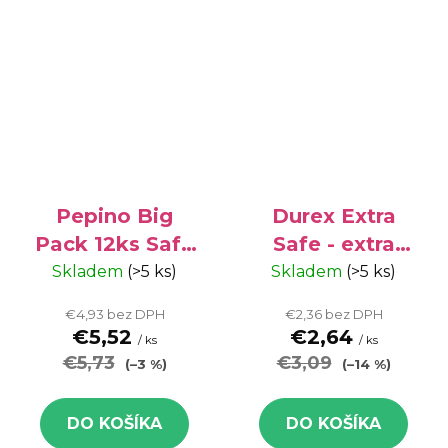
Pepino Big
Durex Extra
Pack 12ks Safe
Safe - extra
Plus+ -
bezpečné
Skladem
(>5 ks)
Skladem
(>5 ks)
zosilnené
kondómy, 3 ks
€4,93 bez DPH
€2,36 bez DPH
kondómy
€5,52
€2,64
/ ks
/ ks
€5,73
€3,09
(–3 %)
(–14 %)
DO KOŠÍKA
DO KOŠÍKA