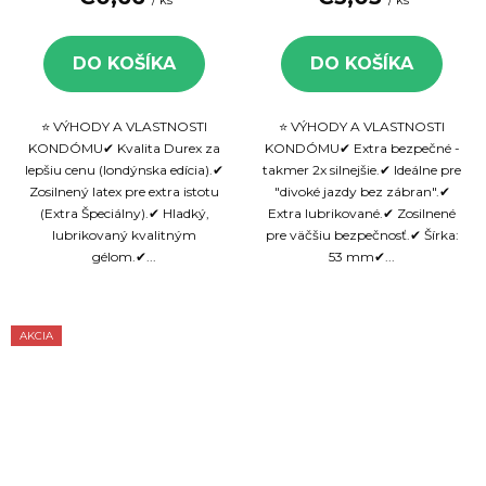
DO KOŠÍKA
DO KOŠÍKA
⭐ VÝHODY A VLASTNOSTI
⭐ VÝHODY A VLASTNOSTI
KONDÓMU✔ Kvalita Durex za
KONDÓMU✔ Extra bezpečné -
lepšiu cenu (londýnska edícia).✔
takmer 2x silnejšie.✔ Ideálne pre
Zosilnený latex pre extra istotu
"divoké jazdy bez zábran".✔
(Extra Špeciálny).✔ Hladký,
Extra lubrikované.✔ Zosilnené
lubrikovaný kvalitným
pre väčšiu bezpečnosť.✔ Šírka:
gélom.✔...
53 mm✔...
AKCIA