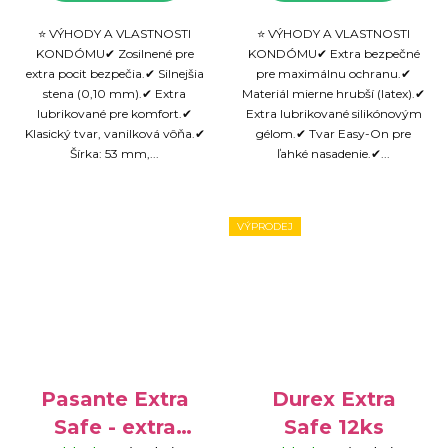
⭐ VÝHODY A VLASTNOSTI
⭐ VÝHODY A VLASTNOSTI
KONDÓMU✔ Zosilnené pre
KONDÓMU✔ Extra bezpečné
extra pocit bezpečia.✔ Silnejšia
pre maximálnu ochranu.✔
stena (0,10 mm).✔ Extra
Materiál mierne hrubší (latex).✔
lubrikované pre komfort.✔
Extra lubrikované silikónovým
Klasický tvar, vanilková vôňa.✔
gélom.✔ Tvar Easy-On pre
Šírka: 53 mm,...
ľahké nasadenie.✔...
VÝPRODEJ
Pasante Extra
Durex Extra
Safe - extra
Safe 12ks