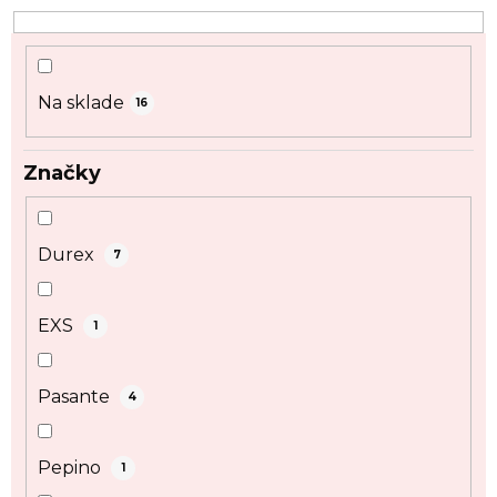
r
o
d
u
Na sklade
16
k
t
Značky
o
v
Durex
7
EXS
1
Pasante
4
Pepino
1