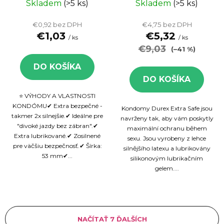
bezpečné
Skladem
(>5 ks)
Skladem
(>5 ks)
kondómy, 3 ks
€0,92 bez DPH
€4,75 bez DPH
krabička
€1,03
€5,32
/ ks
/ ks
€9,03
(–41 %)
DO KOŠÍKA
DO KOŠÍKA
⭐ VÝHODY A VLASTNOSTI
KONDÓMU✔ Extra bezpečné -
Kondomy Durex Extra Safe jsou
takmer 2x silnejšie.✔ Ideálne pre
navrženy tak, aby vám poskytly
"divoké jazdy bez zábran".✔
maximální ochranu během
Extra lubrikované.✔ Zosilnené
sexu. Jsou vyrobeny z lehce
pre väčšiu bezpečnosť.✔ Šírka:
silnějšího latexu a lubrikovány
53 mm✔...
silikonovým lubrikačním
gelem....
NAČÍTAŤ 7 ĎALŠÍCH