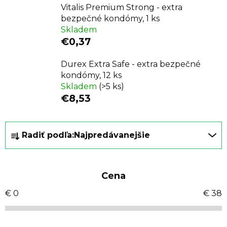
Vitalis Premium Strong - extra
bezpečné kondómy, 1 ks
Skladem
€0,37
Durex Extra Safe - extra bezpečné
kondómy, 12 ks
Skladem
(>5 ks)
€8,53
R
Radiť podľa:
Najpredávanejšie
a
d
e
Cena
n
i
€
0
€
38
e
p