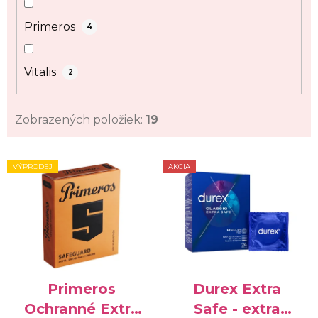
Primeros
4
Vitalis
2
Zobrazených položiek:
19
V
VÝPRODEJ
AKCIA
ý
p
i
s
p
r
o
Primeros
Durex Extra
d
Ochranné Extra
Safe - extra