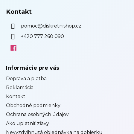
t
i
Kontakt
e
pomoc
@
diskretnishop.cz
+420 777 260 090
Informácie pre vás
Doprava a platba
Reklamácia
Kontakt
Obchodné podmienky
Ochrana osobných údajov
Ako uplatniť zľavy
Nevyzdvihnutá objednávka na dobierku