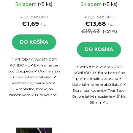
u
Silné 3ks -
bezpečné
Skladem
(>5 ks)
Skladem
(>5 ks)
k
VÝPREDAJ
kondómy, 24 ks
€1,51 bez DPH
€12,21 bez DPH
t
€1,69
€13,68
/ ks
/ ks
o
€17,43
(–21 %)
v
DO KOŠÍKA
DO KOŠÍKA
⭐ VÝHODY A VLASTNOSTI
KONDÓMU✔ Extra silné pre
⭐ VÝHODY A VLASTNOSTI
pocit bezpečia.✔ Odolné aj pri
KONDÓMU✔ Extra bezpečné
mimoriadnom zaťažení.✔
pre maximálnu ochranu.✔
Anatomicky tvarované.✔
Materiál mierne hrubší (latex).✔
Priehľadné, hladké, so
Extra lubrikované.✔ Tvar Easy-
zásobníkom.✔ Lubrikované...
On pre ľahké nasadenie.✔ Šírka:
56 mm✔...