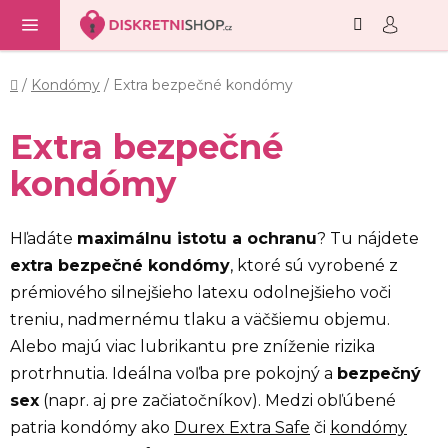
Hľadať
NÁ
Prejsť
KO
na
obsah
Domov
/
Kondómy
/
Extra bezpečné kondómy
Extra bezpečné
kondómy
Hľadáte
maximálnu istotu a ochranu
? Tu nájdete
extra bezpečné kondómy
, ktoré sú vyrobené z
prémiového silnejšieho latexu odolnejšieho voči
treniu, nadmernému tlaku a väčšiemu objemu.
Alebo majú viac lubrikantu pre zníženie rizika
protrhnutia. Ideálna voľba pre pokojný a
bezpečný
sex
(napr. aj pre začiatočníkov). Medzi obľúbené
patria kondómy ako
Durex Extra Safe
či
kondómy