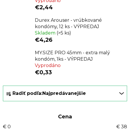
Vyprodáno
€2,44
Durex Arouser - vrúbkované
kondómy, 12 ks - VÝPREDAJ
Skladem
(>5 ks)
€4,26
MY.SIZE PRO 45mm - extra malý
kondóm, 1ks - VÝPREDAJ
Vyprodáno
€0,33
R
Radiť podľa:
Najpredávanejšie
a
d
e
Cena
n
i
€
0
€
38