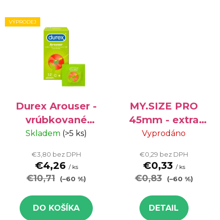
VÝPRODEJ
Durex Arouser -
MY.SIZE PRO
vrúbkované
45mm - extra
kondómy, 12 ks
malý kondóm,
Skladem
(>5 ks)
Vyprodáno
- VÝPREDAJ
1ks - VÝPREDAJ
€3,80 bez DPH
€0,29 bez DPH
€4,26
€0,33
/ ks
/ ks
€10,71
€0,83
(–60 %)
(–60 %)
DO KOŠÍKA
DETAIL