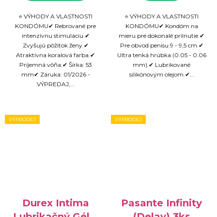
⭐ VÝHODY A VLASTNOSTI
⭐ VÝHODY A VLASTNOSTI
KONDÓMU✔ Rebrované pre
KONDÓMU✔ Kondóm na
intenzívnu stimuláciu.✔
mieru pre dokonalé prilnutie.✔
Zvyšujú pôžitok ženy.✔
Pre obvod penisu 9 - 9,5 cm.✔
Atraktívna koralová farba.✔
Ultra tenká hrúbka (0.05 - 0.06
Príjemná vôňa.✔ Šírka: 53
mm).✔ Lubrikované
mm✔ Záruka: 01/2026 -
silikónovým olejom.✔...
VÝPREDAJ,...
VÝPRODEJ
VÝPRODEJ
Durex Intima
Pasante Infinity
Lubrikačný Gél s
(Delay) 3ks