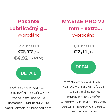
Pasante
MY.SIZE PRO 72
Lubrikačný gél
mm - extra
Jelly -
veľké kondómy,
Vyprodáno
Vyprodáno
lubrikačný gél
3 ks
€2,29 bez DPH
€1,88 bez DPH
na vodnej báze,
€2,77
€2,11
/ ks
/ ks
75 ml -
€4,92
(–43 %)
VÝPREDAJ
DETAIL
DETAIL
⭐ VÝHODY A VLASTNOSTI
KONDÓMU Záruka: 10/2026
⭐ VÝHODY A VLASTNOSTI
(POZOR: blíži sa koniec
LUBRIKAČNÉHO GÉLU✔ Na
expirácie)✔ Extra veľké
vodnej báze, poskytuje
kondómy na mieru.✔ Pre obvod
dostatočnú lubrikáciu.✔ Pre
penisu 15 - 16 cm.✔ Ultra tenká
väčší komfort pri nepohodlnom
hrúbka (0.05 - 0.06...