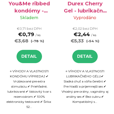
o
You&Me ribbed
Durex Cherry
d
kondómy -
Gel - lubrikačný
u
vrúbkované, 12
gél, 50 ml
Skladem
Vyprodáno
k
ks VÝPREDAJ
€0,71 bez DPH
€2,02 bez DPH
t
€0,79
€2,44
/ ks
/ ks
o
€3,68
€5,33
(–78 %)
(–54 %)
v
DETAIL
DETAIL
⭐ VÝHODY A VLASTNOSTI
⭐ VÝHODY A VLASTNOSTI
KONDÓMU VÝPREDAJ ✔
LUBRIKAČNÉHO GÉLU✔
Vrúbkované pre extra
Sladká chuť a vôňa čerešní.✔
stimuláciu.✔ Priehľadné,
Pre hladší a príjemnejší sex.✔
lubrikované.✔ Valcovitý tvar s
Vhodný pre orálny, vaginálny aj
rezervoárom.✔ 100%
análny sex.✔ Bez cukru.✔
elektronicky testované.✔ Šírka:
Kompatibilný s...
52...