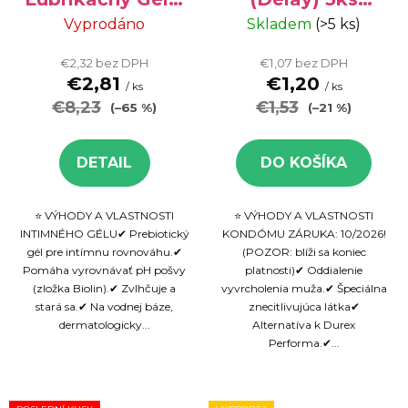
Probiotikami 50
krabička
Vyprodáno
Skladem
(>5 ks)
ml - VÝPREDAJ
€2,32 bez DPH
€1,07 bez DPH
€2,81
€1,20
/ ks
/ ks
€8,23
€1,53
(–65 %)
(–21 %)
DETAIL
DO KOŠÍKA
⭐ VÝHODY A VLASTNOSTI
⭐ VÝHODY A VLASTNOSTI
INTIMNÉHO GÉLU✔ Prebiotický
KONDÓMU ZÁRUKA: 10/2026!
gél pre intímnu rovnováhu.✔
(POZOR: blíži sa koniec
Pomáha vyrovnávať pH pošvy
platnosti)✔ Oddialenie
(zložka Biolin).✔ Zvlhčuje a
vyvrcholenia muža.✔ Špeciálna
stará sa.✔ Na vodnej báze,
znecitlivujúca látka✔
dermatologicky...
Alternatíva k Durex
Performa.✔...