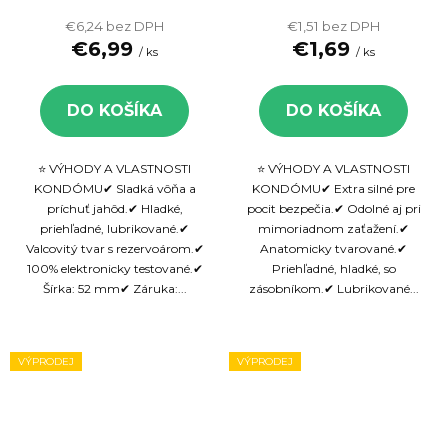
VÝPREDAJ
VÝPREDAJ
€6,24 bez DPH
€1,51 bez DPH
€6,99
€1,69
/ ks
/ ks
DO KOŠÍKA
DO KOŠÍKA
⭐ VÝHODY A VLASTNOSTI
⭐ VÝHODY A VLASTNOSTI
KONDÓMU✔ Sladká vôňa a
KONDÓMU✔ Extra silné pre
príchuť jahôd.✔ Hladké,
pocit bezpečia.✔ Odolné aj pri
priehľadné, lubrikované.✔
mimoriadnom zaťažení.✔
Valcovitý tvar s rezervoárom.✔
Anatomicky tvarované.✔
100% elektronicky testované.✔
Priehľadné, hladké, so
Šírka: 52 mm✔ Záruka:...
zásobníkom.✔ Lubrikované...
VÝPRODEJ
VÝPRODEJ