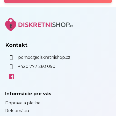
SE
Z
á
p
ä
t
i
Kontakt
e
pomoc
@
diskretnishop.cz
+420 777 260 090
Informácie pre vás
Doprava a platba
Reklamácia