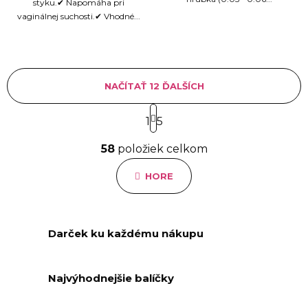
styku.✔ Napomáha pri
vaginálnej suchosti.✔ Vhodné...
NAČÍTAŤ 12 ĎALŠÍCH
S
1
t
5
r
O
á
58
položiek celkom
v
n
l
k
HORE
á
o
d
v
a
a
n
c
Darček ku každému nákupu
i
i
e
e
p
Najvýhodnejšie balíčky
r
v