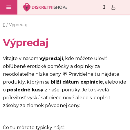
Hľadať
NÁ
Prejsť
KO
na
obsah
Domov
/
Výpredaj
Výpredaj
Vitajte v našom
výpredaji
, kde môžete uloviť
obľúbené erotické pomôcky a doplnky za
neodolateľne nízke ceny. 💸 Pravidelne tu nájdete
produkty, ktorým sa
blíži dátum expirácie
, alebo ide
o
posledné kusy
z našej ponuky. Je to skvelá
príležitosť vyskúšať niečo nové alebo si doplniť
zásoby za zlomok pôvodnej ceny.
Čo tu môžete typicky nájsť: