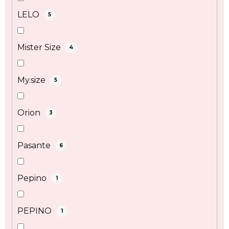
LELO
5
Mister Size
4
My.size
5
Orion
3
Pasante
6
Pepino
1
PEPINO
1