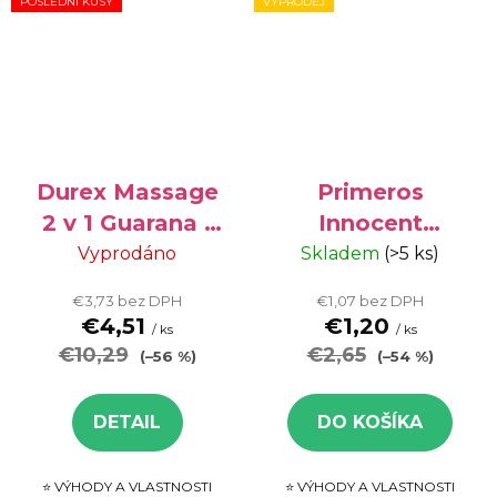
POSLEDNÍ KUSY
VÝPRODEJ
Durex Massage
Primeros
2 v 1 Guarana -
Innocent
masážny a
kondómy 3ks
Vyprodáno
Skladem
(>5 ks)
lubrikačný gél,
VÝPREDAJ
€3,73 bez DPH
€1,07 bez DPH
200 ml
€4,51
€1,20
/ ks
/ ks
€10,29
€2,65
(–56 %)
(–54 %)
DETAIL
DO KOŠÍKA
⭐ VÝHODY A VLASTNOSTI
⭐ VÝHODY A VLASTNOSTI