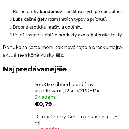
Rôzne druhy
kondómov
– od klasických po špeciálne.
Lubrikačné gély
rozmanitých typov a príchutí.
Drobné erotické hračky a doplnky.
Príležitostne aj ďalšie produkty ako tehotenské testy.
Ponuka sa často mení, tak neváhajte a preskúmajte
aktuálne akčné kúsky. 🛍️⏳
Najpredávanejšie
You&Me ribbed kondómy -
vrúbkované, 12 ks VÝPREDAJ
Skladem
€0,79
Durex Cherry Gel - lubrikačný gél, 50
ml