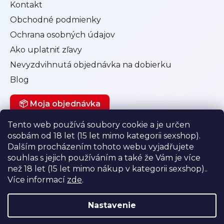
Kontakt
Obchodné podmienky
Ochrana osobných údajov
Ako uplatniť zľavy
Nevyzdvihnutá objednávka na dobierku
Blog
📦 Moja objednávka
Tento web používá soubory cookie a je určen
osobám od 18 let (15 let mimo kategorii sexshop).
Můj účet
Dalším procházením tohoto webu vyjadřujete
souhlas s jejich používáním a také že Vám je více
Přihlásit se
než 18 let (15 let mimo nákup v kategorii sexshop)..
Registrace
Více informací
zde
.
Historie objednávek
Nastavenie