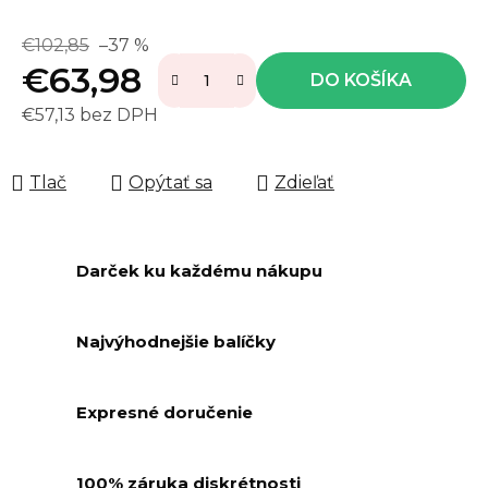
€102,85
–37 %
€63,98
DO KOŠÍKA
€57,13 bez DPH
Jednotková cena:
Tlač
Opýtať sa
Zdieľať
Darček ku každému nákupu
Najvýhodnejšie balíčky
Expresné doručenie
100% záruka diskrétnosti