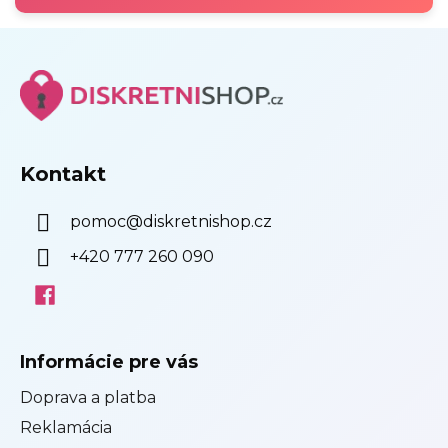
SE
Z
á
p
ä
t
i
Kontakt
e
pomoc
@
diskretnishop.cz
+420 777 260 090
Informácie pre vás
Doprava a platba
Reklamácia