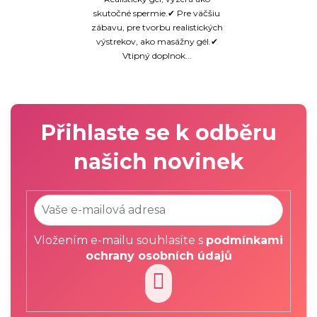
skutočné spermie.✔ Pre väčšiu
zábavu, pre tvorbu realistických
výstrekov, ako masážny gél.✔
Vtipný doplnok...
Přihlaste se k odběru
našich novinek
Vložením e-mailu souhlasíte s
podmínkami
ochrany osobních údajů
PŘIHLÁSIT