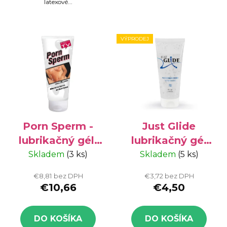
latexové...
VÝPRODEJ
Porn Sperm -
Just Glide
lubrikačný gél,
lubrikačný gél
250 ml
na vodnej báze
Skladem
(3 ks)
Skladem
(5 ks)
200 ml
€8,81 bez DPH
€3,72 bez DPH
€10,66
€4,50
DO KOŠÍKA
DO KOŠÍKA