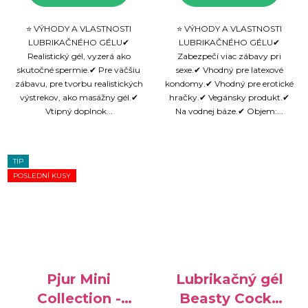
⭐ VÝHODY A VLASTNOSTI
⭐ VÝHODY A VLASTNOSTI
LUBRIKAČNÉHO GÉLU✔
LUBRIKAČNÉHO GÉLU✔
Realistický gél, vyzerá ako
Zabezpečí viac zábavy pri
skutočné spermie.✔ Pre väčšiu
sexe.✔ Vhodný pre latexové
zábavu, pre tvorbu realistických
kondomy.✔ Vhodný pre erotické
výstrekov, ako masážny gél.✔
hračky.✔ Vegánsky produkt.✔
Vtipný doplnok...
Na vodnej báze.✔ Objem:...
TIP
POSLEDNÍ KUSY
Pjur Mini
Lubrikačný gél
Collection -
Beasty Cocks