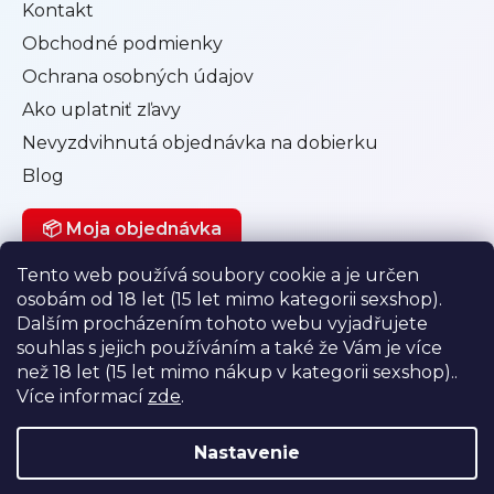
Kontakt
Obchodné podmienky
Ochrana osobných údajov
Ako uplatniť zľavy
Nevyzdvihnutá objednávka na dobierku
Blog
📦 Moja objednávka
Tento web používá soubory cookie a je určen
osobám od 18 let (15 let mimo kategorii sexshop).
Můj účet
Dalším procházením tohoto webu vyjadřujete
souhlas s jejich používáním a také že Vám je více
Přihlásit se
než 18 let (15 let mimo nákup v kategorii sexshop)..
Registrace
Více informací
zde
.
Historie objednávek
Nastavenie