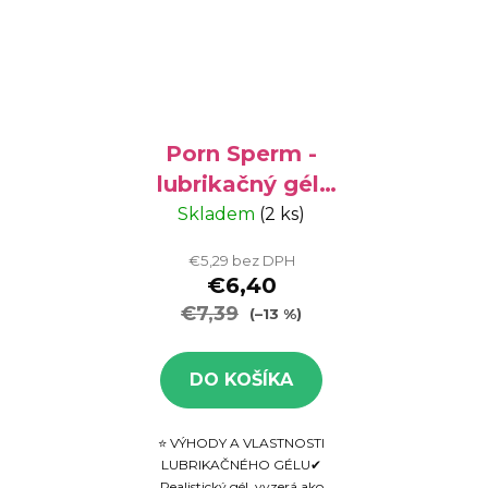
Porn Sperm -
lubrikačný gél,
125 ml
Skladem
(2 ks)
€5,29 bez DPH
€6,40
€7,39
(–13 %)
DO KOŠÍKA
⭐ VÝHODY A VLASTNOSTI
LUBRIKAČNÉHO GÉLU✔
Realistický gél, vyzerá ako