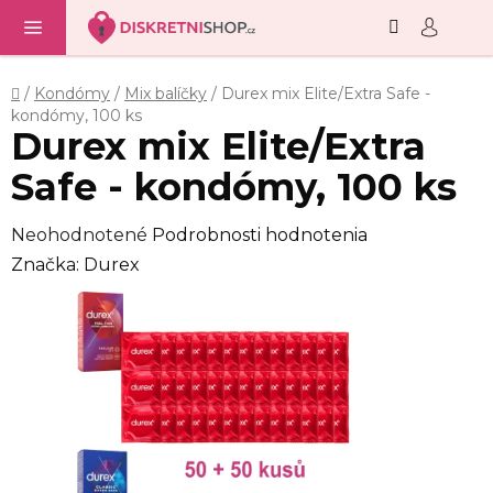
Hľadať
NÁ
Prejsť
KO
na
obsah
Domov
/
Kondómy
/
Mix balíčky
/
Durex mix Elite/Extra Safe -
kondómy, 100 ks
Durex mix Elite/Extra
Safe - kondómy, 100 ks
Priemerné
Neohodnotené
Podrobnosti hodnotenia
hodnotenie
Značka:
Durex
produktu
je
0,0
z
5
hviezdičiek.