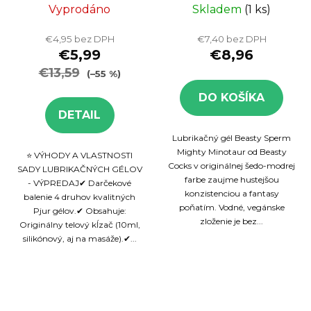
lubrikačné gély,
Sperm 250 ml
Vyprodáno
Skladem
(1 ks)
4x10 ml
€4,95 bez DPH
€7,40 bez DPH
€5,99
€8,96
€13,59
(–55 %)
DO KOŠÍKA
DETAIL
Lubrikačný gél Beasty Sperm
Mighty Minotaur od Beasty
⭐ VÝHODY A VLASTNOSTI
Cocks v originálnej šedo-modrej
SADY LUBRIKAČNÝCH GÉLOV
farbe zaujme hustejšou
- VÝPREDAJ✔ Darčekové
konzistenciou a fantasy
balenie 4 druhov kvalitných
poňatím. Vodné, vegánske
Pjur gélov.✔ Obsahuje:
zloženie je bez...
Originálny telový kĺzač (10ml,
silikónový, aj na masáže).✔...