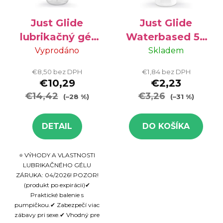
Just Glide
Just Glide
lubrikačný gél
Waterbased 50
na vodnej báze
ml
Vyprodáno
Skladem
500 ml -
€8,50 bez DPH
€1,84 bez DPH
VÝPREDAJ
€10,29
€2,23
€14,42
€3,26
(–28 %)
(–31 %)
DETAIL
DO KOŠÍKA
⭐ VÝHODY A VLASTNOSTI
LUBRIKAČNÉHO GÉLU
ZÁRUKA: 04/2026! POZOR!
(produkt po expirácii)✔
Praktické balenie s
pumpičkou.✔ Zabezpečí viac
zábavy pri sexe.✔ Vhodný pre