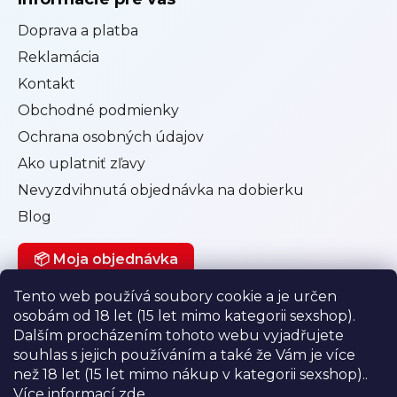
Doprava a platba
Reklamácia
Kontakt
Obchodné podmienky
Ochrana osobných údajov
Ako uplatniť zľavy
Nevyzdvihnutá objednávka na dobierku
Blog
📦 Moja objednávka
Tento web používá soubory cookie a je určen
osobám od 18 let (15 let mimo kategorii sexshop).
Můj účet
Dalším procházením tohoto webu vyjadřujete
souhlas s jejich používáním a také že Vám je více
Přihlásit se
než 18 let (15 let mimo nákup v kategorii sexshop)..
Registrace
Více informací
zde
.