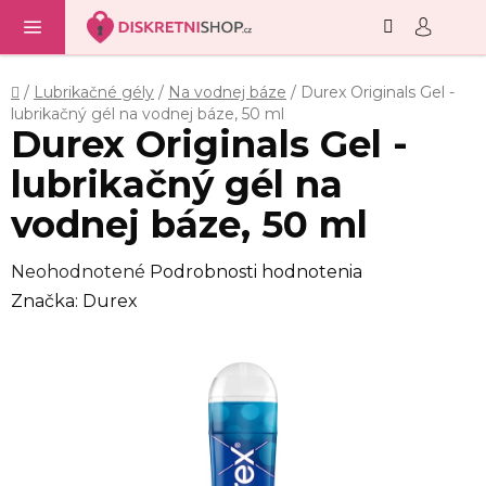
Hľadať
NÁ
Prejsť
KO
na
obsah
Domov
/
Lubrikačné gély
/
Na vodnej báze
/
Durex Originals Gel -
lubrikačný gél na vodnej báze, 50 ml
Durex Originals Gel -
lubrikačný gél na
vodnej báze, 50 ml
Priemerné
Neohodnotené
Podrobnosti hodnotenia
hodnotenie
Značka:
Durex
produktu
je
0,0
z
5
hviezdičiek.