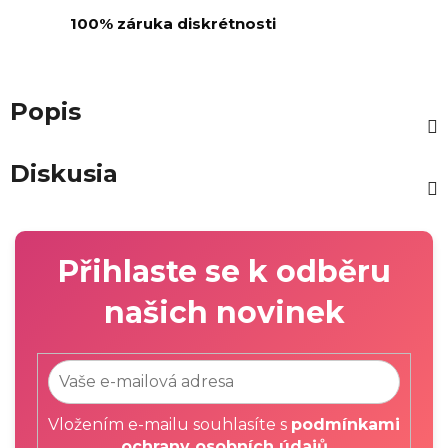
100% záruka diskrétnosti
Popis
Diskusia
Přihlaste se k odběru
našich novinek
Vložením e-mailu souhlasíte s
podmínkami
ochrany osobních údajů