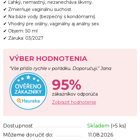
✔ Ľahký, nemastný, nezanecháva škvrny.
✔ Zmierňuje vaginálnu suchosť.
✔ Na báze vody (bezpečný s kondómami).
✔ Vhodný pre orálny, vaginálny aj análny sex.
✔ Objem: 50 ml
✔ Záruka: 03/2027
VÝBER HODNOTENIA
"Vše přišlo rychle v pořádku. Doporučuji." Jana
95%
zákazníkov odporúča
Zobraziť hodnotenie
Dostupnosť
Skladem
(>5 ks)
Môžeme doručiť do:
11.08.2026