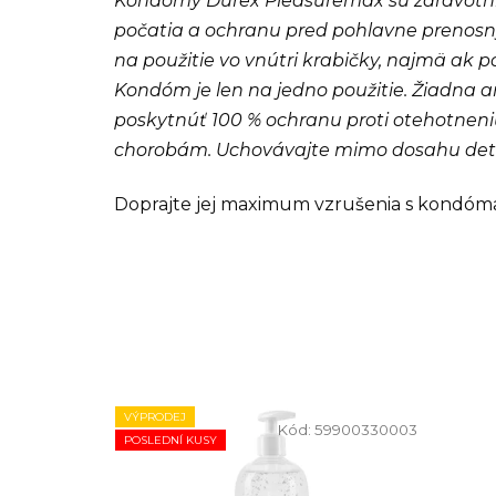
Kondómy Durex Pleasuremax sú zdravotní
počatia a ochranu pred pohlavne prenosný
na použitie vo vnútri krabičky, najmä ak 
Kondóm je len na jedno použitie. Žiadn
poskytnúť 100 % ochranu proti otehotnen
chorobám. Uchovávajte mimo dosahu detí
Doprajte jej maximum vzrušenia s kondóm
VÝPRODEJ
Kód:
59900330003
POSLEDNÍ KUSY