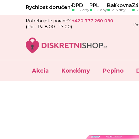
Prejsť
DPD
PPL
Balíkovna
Zá
Rychlost doručení
na
1–2 dny
1–2 dny
2–3 dny
2
obsah
Potrebujete poradiť?
+420 777 260 090
Do
(Po - Pá 8:00 - 17:00)
Akcia
Kondómy
Pepino