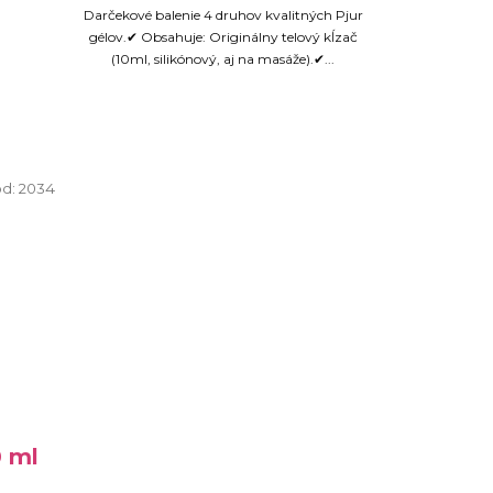
Darčekové balenie 4 druhov kvalitných Pjur
gélov.✔ Obsahuje: Originálny telový kĺzač
(10ml, silikónový, aj na masáže).✔...
d:
2034
0 ml