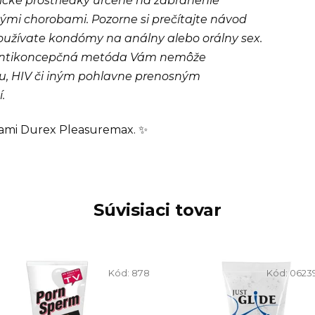
cke prostriedky určené na zabránenie
mi chorobami. Pozorne si prečítajte návod
používate kondómy na análny alebo orálny sex.
a antikoncepčná metóda Vám nemôže
iu, HIV či iným pohlavne prenosným
.
ami Durex Pleasuremax. ✨
Súvisiaci tovar
Kód:
878
Kód:
0623