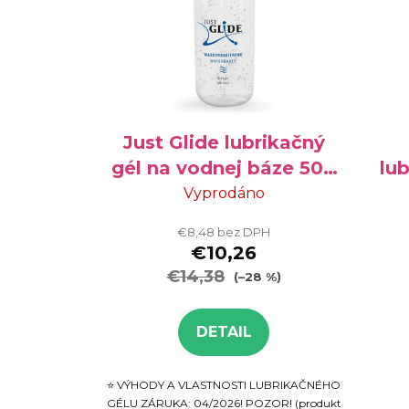
Just Glide lubrikačný
gél na vodnej báze 500
lub
ml - VÝPREDAJ
Vyprodáno
€8,48 bez DPH
€10,26
€14,38
(–28 %)
DETAIL
⭐ VÝHODY A VLASTNOSTI LUBRIKAČNÉHO
GÉLU ZÁRUKA: 04/2026! POZOR! (produkt