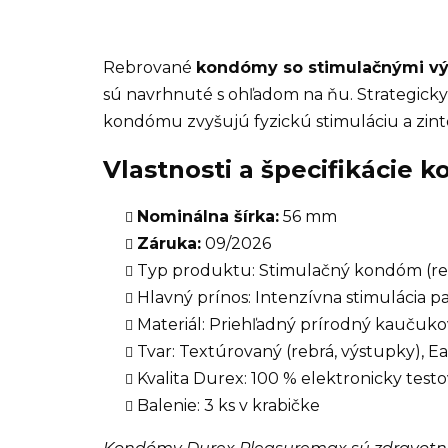
Rebrované
kondómy so stimulačnými v
sú navrhnuté s ohľadom na ňu. Strategic
kondómu zvyšujú fyzickú stimuláciu a zinte
Vlastnosti a špecifikácie
Nominálna šírka:
56 mm
Záruka:
09/2026
Typ produktu: Stimulačný kondóm (re
Hlavný prínos: Intenzívna stimulácia p
Materiál: Priehľadný prírodný kaučuko
Tvar: Textúrovaný (rebrá, výstupky), E
Kvalita Durex: 100 % elektronicky testo
Balenie: 3 ks v krabičke