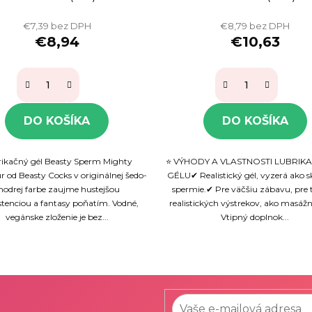
€7,39 bez DPH
€8,79 bez DPH
€8,94
€10,63
DO KOŠÍKA
DO KOŠÍKA
ikačný gél Beasty Sperm Mighty
⭐ VÝHODY A VLASTNOSTI LUBRI
 od Beasty Cocks v originálnej šedo-
GÉLU✔ Realistický gél, vyzerá ako 
odrej farbe zaujme hustejšou
spermie.✔ Pre väčšiu zábavu, pre
stenciou a fantasy poňatím. Vodné,
realistických výstrekov, ako masáž
vegánske zloženie je bez...
Vtipný doplnok...