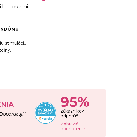
i hodnotenia
KONDÓMU
iu stimuláciu.
eľný.
95%
NIA
zákazníkov
 Doporučuji."
odporúča
Zobraziť
hodnotenie