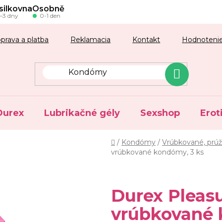
silkovna
Osobně
–3 dny
0-1 den
prava a platba
Reklamacia
Kontakt
Hodnoteni
Durex
Lubrikačné gély
Sexshop
Erot
Domov
/
Kondómy
/
Vrúbkované, pr
vrúbkované kondómy, 3 ks
Durex Pleas
vrúbkované 