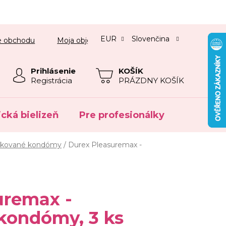
EUR
Slovenčina
e obchodu
Moja objednávka
Prihlásenie
NÁKUPNÝ
Registrácia
PRÁZDNY KOŠÍK
KOŠÍK
ická bielizeň
Pre profesionálky
Výpreda
úžkované kondómy
/
Durex Pleasuremax -
uremax -
kondómy, 3 ks