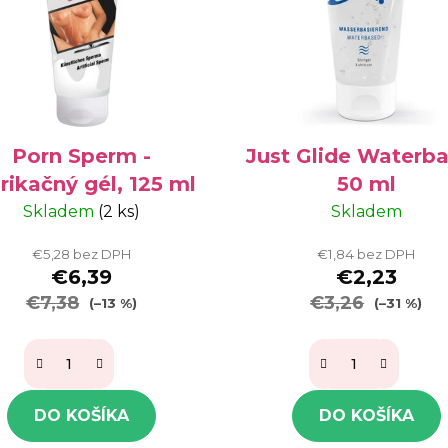
Porn Sperm -
Just Glide Waterb
rikačný gél, 125 ml
50 ml
Skladem
(2 ks)
Skladem
€5,28 bez DPH
€1,84 bez DPH
€6,39
€2,23
€7,38
€3,26
(–13 %)
(–31 %)
DO KOŠÍKA
DO KOŠÍKA