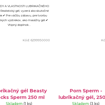
DY A VLASTNOSTI LUBRIKAČNÉHO
ealistický gél, vyzerá ako skutočné
e.✔ Pre väčšiu zábavu, pre tvorbu
ických výstrekov, ako masážny gél.✔
Vtipný doplnok...
Kód:
6299950000
Kó
rikačný gél Beasty
Porn Sperm -
cks Sperm 250 ml
lubrikačný gél, 25
Skladem
(1 ks)
Skladem
(3 ks)