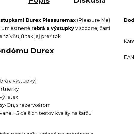
Popis
Diskusia
ýstupkami Durex Pleasuremax
(Pleasure Me)
Dod
ky umiestnené
rebrá a výstupky
v spodnej časti
nzívňujú tak jej prežitok.
Kate
 kondómu Durex
EA
brá a výstupky)
artnerky
vý latex
asy-On, s rezervoárom
vané + 5 ďalších testov kvality na šaržu