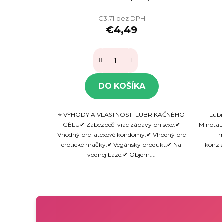
€3,71 bez DPH
€4,49
DO KOŠÍKA
⭐ VÝHODY A VLASTNOSTI LUBRIKAČNÉHO
Lubr
GÉLU✔ Zabezpečí viac zábavy pri sexe.✔
Minotaur
Vhodný pre latexové kondomy.✔ Vhodný pre
m
erotické hračky.✔ Vegánsky produkt.✔ Na
konzi
vodnej báze.✔ Objem:...