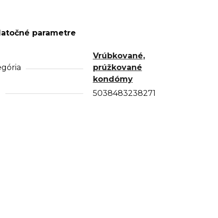
atočné parametre
Vrúbkované,
gória
prúžkované
kondómy
N
5038483238271