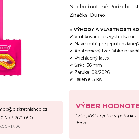
Priemerné
Neohodnotené
Podrobnost
hodnotenie
Značka:
Durex
produktu
⭐
VÝHODY A VLASTNOSTI 
je
✔ Vrúbkované a s výstupkami.
0,0
✔ Navrhnuté pre jej intenzívnejš
z
✔ Anatomický tvar ľahko nasadit
5
✔ Priehľadný latex.
hviezdičiek.
✔ Šírka: 56 mm
✔ Záruka: 09/2026
✔ Balenie: 3 ks.
VÝBER HODNOTE
moc@diskretnishop.cz
"Vše přišlo rychle v pořádku.
20 777 260 090
Jana
8:00 - 17:00