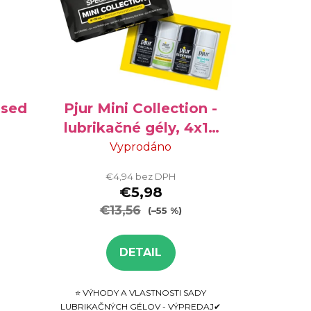
ased
Pjur Mini Collection -
lubrikačné gély, 4x10
ml
Vyprodáno
€4,94 bez DPH
€5,98
€13,56
(–55 %)
DETAIL
⭐ VÝHODY A VLASTNOSTI SADY
LUBRIKAČNÝCH GÉLOV - VÝPREDAJ✔