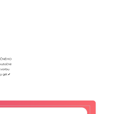
KAČNÉHO
skutočné
 tvorbu
ny gél.✔