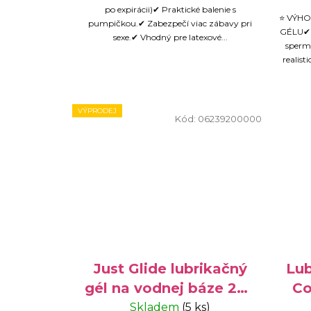
po expirácii)✔ Praktické balenie s
⭐ VÝHO
pumpičkou.✔ Zabezpečí viac zábavy pri
GÉLU✔ R
sexe.✔ Vhodný pre latexové...
spermi
realist
VÝPRODEJ
Kód:
06239200000
Just Glide lubrikačný
Lub
gél na vodnej báze 200
Co
ml
Skladem
(5 ks)