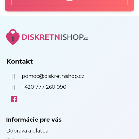
PŘIHLÁSIT
SE
Z
á
p
ä
t
i
Kontakt
e
pomoc
@
diskretnishop.cz
+420 777 260 090
Informácie pre vás
Doprava a platba