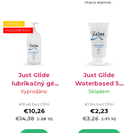
Vtipný doplnok...
VÝPRODEJ
POSLEDNÍ KUSY
Just Glide
Just Glide
lubrikačný gél
Waterbased 50
na vodnej báze
ml
Vyprodáno
Skladem
500 ml -
€8,48 bez DPH
€1,84 bez DPH
VÝPREDAJ
€10,26
€2,23
€14,38
€3,26
(–28 %)
(–31 %)