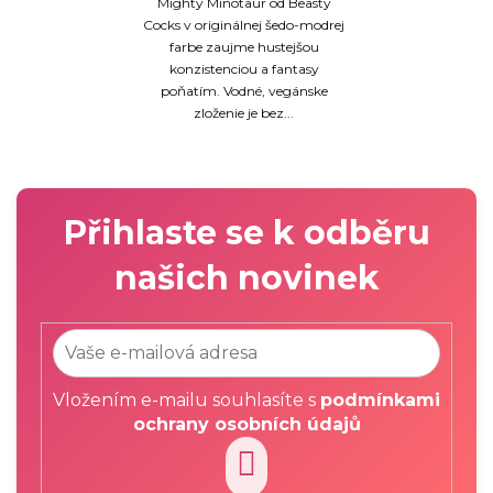
Mighty Minotaur od Beasty
Cocks v originálnej šedo-modrej
farbe zaujme hustejšou
konzistenciou a fantasy
poňatím. Vodné, vegánske
zloženie je bez...
Přihlaste se k odběru
našich novinek
Vložením e-mailu souhlasíte s
podmínkami
ochrany osobních údajů