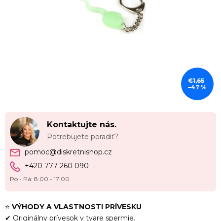
5
hviezdičiek.
€1,65
–47 %
Kontaktujte nás.
Potrebujete poradiť?
pomoc@diskretnishop.cz
+420 777 260 090
Po - Pá: 8:00 - 17:00
⭐
VÝHODY A VLASTNOSTI PRÍVESKU
✔ Originálny prívesok v tvare spermie.