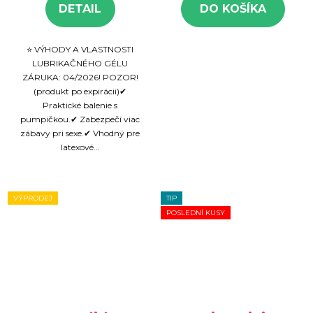
DETAIL
DO KOŠÍKA
⭐ VÝHODY A VLASTNOSTI
LUBRIKAČNÉHO GÉLU
ZÁRUKA: 04/2026! POZOR!
(produkt po expirácii)✔
Praktické balenie s
pumpičkou.✔ Zabezpečí viac
zábavy pri sexe.✔ Vhodný pre
latexové...
VÝPRODEJ
TIP
POSLEDNÍ KUSY