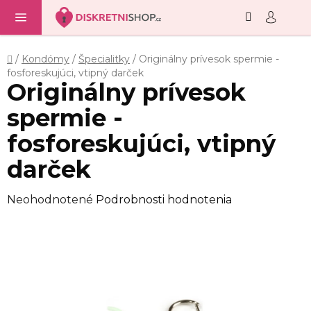
Hľadať
NÁ
Prejsť
KO
na
obsah
Domov
/
Kondómy
/
Špecialitky
/
Originálny prívesok spermie -
fosforeskujúci, vtipný darček
Originálny prívesok
spermie -
fosforeskujúci, vtipný
darček
Priemerné
Neohodnotené
Podrobnosti hodnotenia
hodnotenie
produktu
je
0,0
z