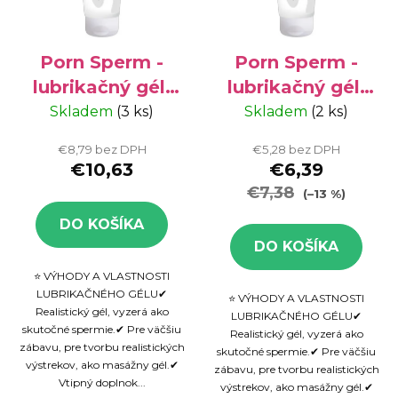
Porn Sperm -
Porn Sperm -
lubrikačný gél,
lubrikačný gél,
250 ml
125 ml
Skladem
(3 ks)
Skladem
(2 ks)
€8,79 bez DPH
€5,28 bez DPH
€10,63
€6,39
€7,38
(–13 %)
DO KOŠÍKA
DO KOŠÍKA
⭐ VÝHODY A VLASTNOSTI
LUBRIKAČNÉHO GÉLU✔
⭐ VÝHODY A VLASTNOSTI
Realistický gél, vyzerá ako
LUBRIKAČNÉHO GÉLU✔
skutočné spermie.✔ Pre väčšiu
Realistický gél, vyzerá ako
zábavu, pre tvorbu realistických
skutočné spermie.✔ Pre väčšiu
výstrekov, ako masážny gél.✔
zábavu, pre tvorbu realistických
Vtipný doplnok...
výstrekov, ako masážny gél.✔