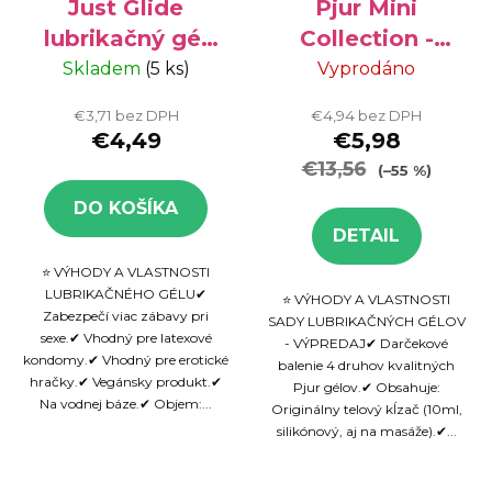
Just Glide
Pjur Mini
lubrikačný gél
Collection -
na vodnej báze
lubrikačné gély,
Skladem
(5 ks)
Vyprodáno
200 ml
4x10 ml
€3,71 bez DPH
€4,94 bez DPH
€4,49
€5,98
€13,56
(–55 %)
DO KOŠÍKA
DETAIL
⭐ VÝHODY A VLASTNOSTI
LUBRIKAČNÉHO GÉLU✔
⭐ VÝHODY A VLASTNOSTI
Zabezpečí viac zábavy pri
SADY LUBRIKAČNÝCH GÉLOV
sexe.✔ Vhodný pre latexové
- VÝPREDAJ✔ Darčekové
kondomy.✔ Vhodný pre erotické
balenie 4 druhov kvalitných
hračky.✔ Vegánsky produkt.✔
Pjur gélov.✔ Obsahuje:
Na vodnej báze.✔ Objem:...
Originálny telový kĺzač (10ml,
silikónový, aj na masáže).✔...