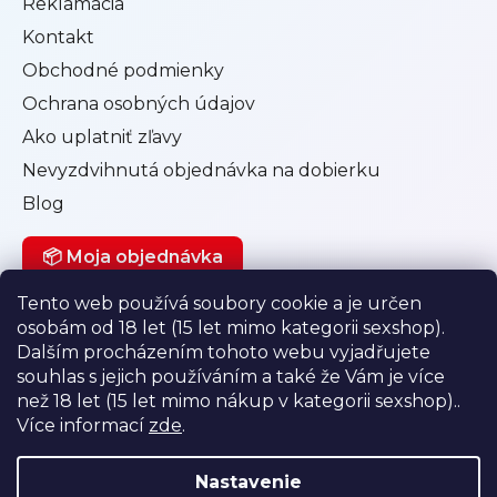
Reklamácia
Kontakt
Obchodné podmienky
Ochrana osobných údajov
Ako uplatniť zľavy
Nevyzdvihnutá objednávka na dobierku
Blog
📦 Moja objednávka
Tento web používá soubory cookie a je určen
osobám od 18 let (15 let mimo kategorii sexshop).
Můj účet
Dalším procházením tohoto webu vyjadřujete
souhlas s jejich používáním a také že Vám je více
Přihlásit se
než 18 let (15 let mimo nákup v kategorii sexshop)..
Registrace
Více informací
zde
.
Historie objednávek
Nastavenie