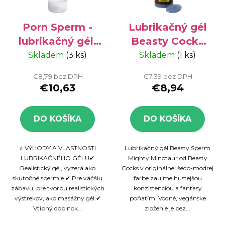
Porn Sperm -
Lubrikačný gél
lubrikačný gél,
Beasty Cocks
250 ml
Sperm 250 ml
Skladem
(3 ks)
Skladem
(1 ks)
€8,79 bez DPH
€7,39 bez DPH
€10,63
€8,94
DO KOŠÍKA
DO KOŠÍKA
⭐ VÝHODY A VLASTNOSTI
Lubrikačný gél Beasty Sperm
LUBRIKAČNÉHO GÉLU✔
Mighty Minotaur od Beasty
Realistický gél, vyzerá ako
Cocks v originálnej šedo-modrej
skutočné spermie.✔ Pre väčšiu
farbe zaujme hustejšou
zábavu, pre tvorbu realistických
konzistenciou a fantasy
výstrekov, ako masážny gél.✔
poňatím. Vodné, vegánske
Vtipný doplnok...
zloženie je bez...