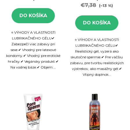
€7,38
(–13 %)
DO KOŠÍKA
DO KOŠÍKA
⭐ VÝHODY A VLASTNOSTI
LUBRIKAČNÉHO GÉLU✔
⭐ VÝHODY A VLASTNOSTI
Zabezpečí viac zábavy pri
LUBRIKAČNÉHO GÉLU✔
sexe.✔ Vhodný pre latexové
Realistický gél, vyzerá ako
kondomy.✔ Vhodný pre erotické
skutočné spermie.✔ Pre väčšiu
hračky.✔ Vegánsky produkt.✔
zábavu, pre tvorbu realistických
Na vodnej báze.✔ Objem:...
výstrekov, ako masážny gél.✔
Vtipný doplnok...