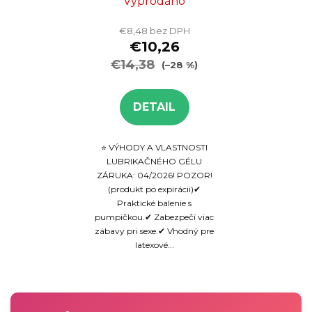
na vodnej báze
Vyprodáno
500 ml -
€8,48 bez DPH
VÝPREDAJ
€10,26
€14,38
(–28 %)
DETAIL
⭐ VÝHODY A VLASTNOSTI
LUBRIKAČNÉHO GÉLU
ZÁRUKA: 04/2026! POZOR!
(produkt po expirácii)✔
Praktické balenie s
pumpičkou.✔ Zabezpečí viac
zábavy pri sexe.✔ Vhodný pre
latexové...