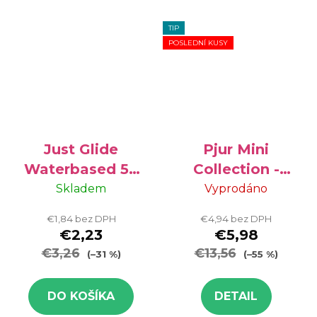
TIP
POSLEDNÍ KUSY
Just Glide
Pjur Mini
Waterbased 50
Collection -
ml
lubrikačné gély,
Skladem
Vyprodáno
4x10 ml
€1,84 bez DPH
€4,94 bez DPH
€2,23
€5,98
€3,26
€13,56
(–31 %)
(–55 %)
DO KOŠÍKA
DETAIL