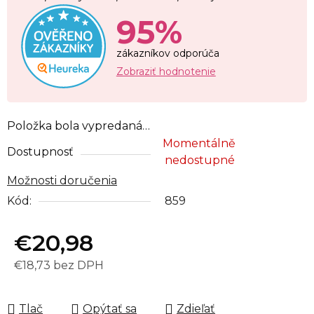
95%
zákazníkov odporúča
Zobraziť hodnotenie
Položka bola vypredaná…
Momentálně
Dostupnosť
nedostupné
Možnosti doručenia
Kód:
859
€20,98
€18,73 bez DPH
Jednotková cena:
Tlač
Opýtať sa
Zdieľať