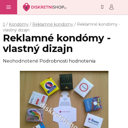
Hľadať
NÁ
Prejsť
KO
na
obsah
Domov
/
Kondómy
/
Reklamné kondómy
/
Reklamné kondómy -
vlastný dizajn
Reklamné kondómy -
vlastný dizajn
Priemerné
Neohodnotené
Podrobnosti hodnotenia
hodnotenie
produktu
je
0,0
z
5
hviezdičiek.