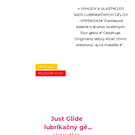
⭐ VÝHODY A VLASTNOSTI
SADY LUBRIKAČNÝCH GÉLOV
- VÝPREDAJ✔ Darčekové
balenie 4 druhov kvalitných
Pjur gélov.✔ Obsahuje:
Originálny telový kĺzač (10ml,
silikónový, aj na masáže).✔...
VÝPRODEJ
POSLEDNÍ KUSY
Just Glide
lubrikačný gél