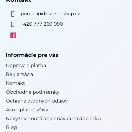
e
pomoc
@
diskretnishop.cz
+420 777 260 090
Informácie pre vás
Doprava a platba
Reklamácia
Kontakt
Obchodné podmienky
Ochrana osobných údajov
Ako uplatniť zľavy
Nevyzdvihnutá objednávka na dobierku
Blog