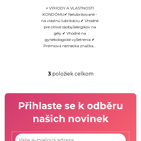
⭐ VÝHODY A VLASTNOSTI
KONDÓMU✔ Nelubrikované -
na vlastnú lubrikáciu.✔ Vhodné
pre citlivé osoby/alergikov na
gély.✔ Vhodné na
gynekologické vyšetrenia.✔
Prémiová nemecká značka...
3
položiek celkom
O
v
l
á
Přihlaste se k odběru
d
a
našich novinek
c
i
e
p