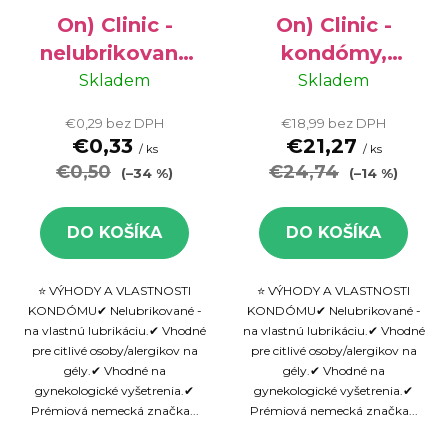
r
o
o
On) Clinic -
On) Clinic -
d
d
u
nelubrikovaný
kondómy,
u
k
kondóm pre
nelubrikované,
Skladem
Skladem
k
t
alergikov, 1 ks
100 ks
€0,29 bez DPH
€18,99 bez DPH
t
o
€0,33
€21,27
/ ks
/ ks
o
v
€0,50
€24,74
(–34 %)
(–14 %)
v
DO KOŠÍKA
DO KOŠÍKA
⭐ VÝHODY A VLASTNOSTI
⭐ VÝHODY A VLASTNOSTI
KONDÓMU✔ Nelubrikované -
KONDÓMU✔ Nelubrikované -
na vlastnú lubrikáciu.✔ Vhodné
na vlastnú lubrikáciu.✔ Vhodné
pre citlivé osoby/alergikov na
pre citlivé osoby/alergikov na
gély.✔ Vhodné na
gély.✔ Vhodné na
gynekologické vyšetrenia.✔
gynekologické vyšetrenia.✔
Prémiová nemecká značka...
Prémiová nemecká značka...