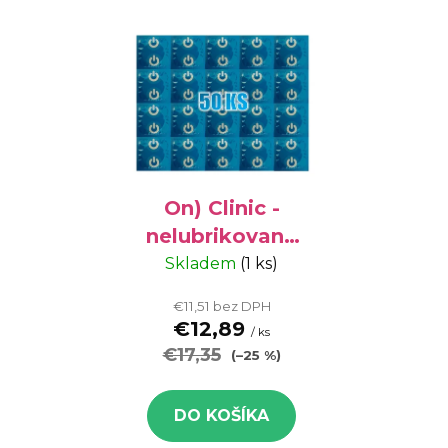
On) Clinic -
nelubrikované
kondómy, 50 ks
Skladem
(1 ks)
€11,51 bez DPH
€12,89
/ ks
€17,35
(–25 %)
DO KOŠÍKA