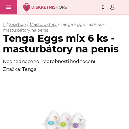
Hledat
NÁ
Přejít
KO
na
obsah
Domů
/
Sexshop
/
Masturbátory
/
Tenga Eggs mix 6 ks -
masturbátory na penis
Tenga Eggs mix 6 ks -
masturbátory na penis
Průměrné
Neohodnoceno
Podrobnosti hodnocení
hodnocení
Značka:
Tenga
produktu
je
0,0
z
5
hvězdiček.