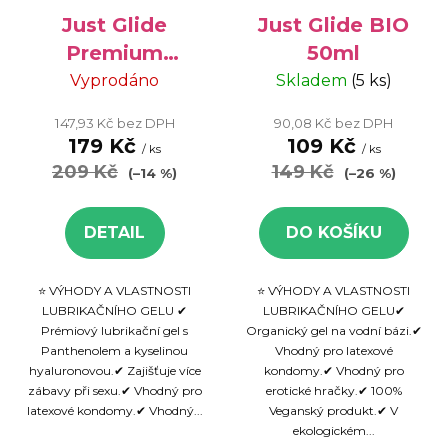
r
d
o
Just Glide
Just Glide BIO
u
d
k
Premium
50ml
u
t
Original 200ml
Vyprodáno
Skladem
(5 ks)
k
ů
147,93 Kč bez DPH
90,08 Kč bez DPH
t
179 Kč
109 Kč
/ ks
/ ks
ů
209 Kč
149 Kč
(–14 %)
(–26 %)
DETAIL
DO KOŠÍKU
⭐ VÝHODY A VLASTNOSTI
⭐ VÝHODY A VLASTNOSTI
LUBRIKAČNÍHO GELU ✔
LUBRIKAČNÍHO GELU✔
Prémiový lubrikační gel s
Organický gel na vodní bázi.✔
Panthenolem a kyselinou
Vhodný pro latexové
hyaluronovou.✔ Zajišťuje více
kondomy.✔ Vhodný pro
zábavy při sexu.✔ Vhodný pro
erotické hračky.✔ 100%
latexové kondomy.✔ Vhodný...
Veganský produkt.✔ V
ekologickém...