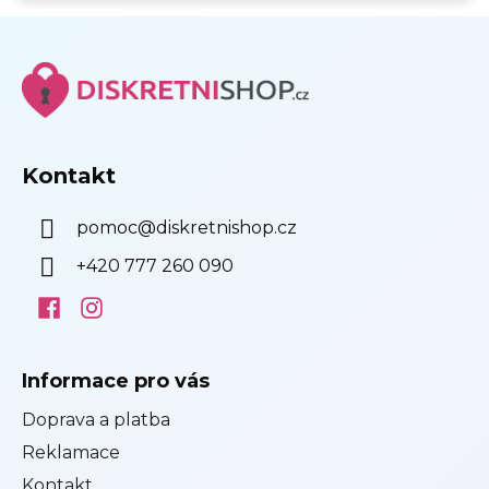
SE
s
Z
u
á
p
a
t
í
Kontakt
pomoc
@
diskretnishop.cz
+420 777 260 090
Informace pro vás
Doprava a platba
Reklamace
Kontakt