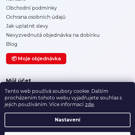
Obchodní podmínky
Ochrana osobních údajů
Jak uplatnit slevy
Nevyzvednutá objednávka na dobírku
Blog
📦 Moje objednávka
Můj účet
Tento web používá soubory cookie. Dalším
Přihlásit se
procházením tohoto webu vyjadřujete souhlas s
Registrace
jejich používáním. Více informací
zde
.
Historie objednávek
Nastavení
Vytvořil Shoptet
|
Anque Media