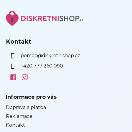
Z
u
á
p
a
t
í
Kontakt
pomoc
@
diskretnishop.cz
+420 777 260 090
Informace pro vás
Doprava a platba
Reklamace
Kontakt