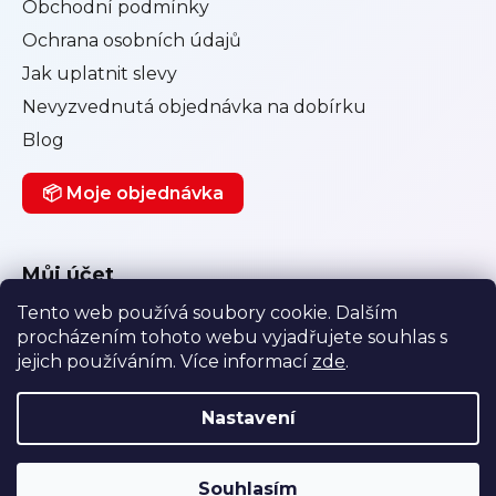
Obchodní podmínky
Ochrana osobních údajů
Jak uplatnit slevy
Nevyzvednutá objednávka na dobírku
Blog
📦 Moje objednávka
Můj účet
Tento web používá soubory cookie. Dalším
Přihlásit se
procházením tohoto webu vyjadřujete souhlas s
Registrace
jejich používáním. Více informací
zde
.
Historie objednávek
Nastavení
Vytvořil Shoptet
|
Anque Media
Souhlasím
Copyright 2026
Diskretnishop.cz
. Všechna práva