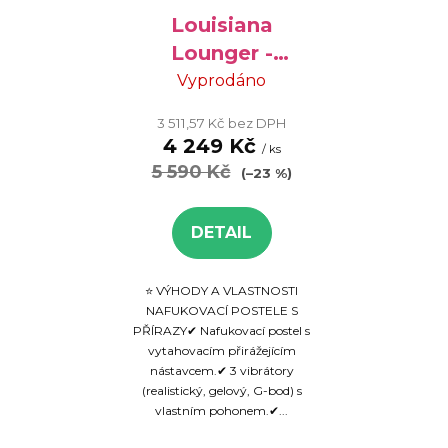
r
d
o
Louisiana
u
d
k
Lounger -
u
t
nafukovací
Vyprodáno
k
ů
postel s
3 511,57 Kč bez DPH
t
přirážejícím
4 249 Kč
/ ks
ů
nástavcem
5 590 Kč
(–23 %)
DETAIL
⭐ VÝHODY A VLASTNOSTI
NAFUKOVACÍ POSTELE S
PŘÍRAZY✔ Nafukovací postel s
vytahovacím přirážejícím
nástavcem.✔ 3 vibrátory
(realistický, gelový, G-bod) s
vlastním pohonem.✔...