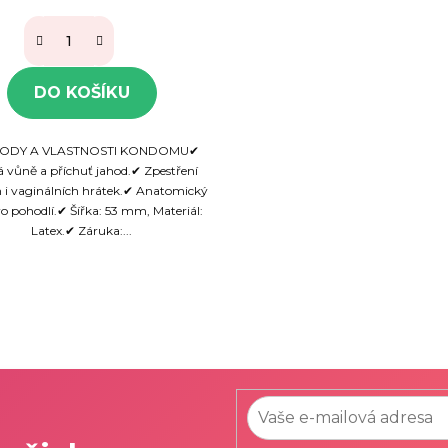
DO KOŠÍKU
HODY A VLASTNOSTI KONDOMU✔
á vůně a příchuť jahod.✔ Zpestření
h i vaginálních hrátek.✔ Anatomický
ro pohodlí.✔ Šířka: 53 mm, Materiál:
Latex.✔ Záruka:...
O
v
l
á
d
a
c