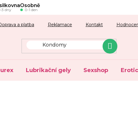
silkovna
Osobně
–3 dny
0-1 den
Doprava a platba
Reklamace
Kontakt
Hodnocen
urex
Lubrikační gely
Sexshop
Eroti