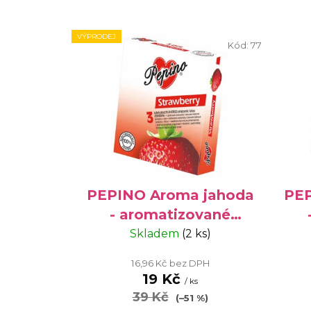
V
VÝPRODEJ
ý
Kód:
77
p
i
s
p
r
o
d
u
PEPINO Aroma jahoda
PEP
k
- aromatizované
t
kondomy, 3 ks -
Skladem
(2 ks)
ů
VÝPRODEJ
16,96 Kč bez DPH
19 Kč
/ ks
39 Kč
(–51 %)