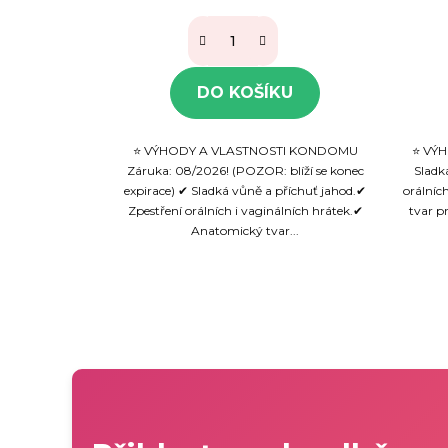
DO KOŠÍKU
⭐ VÝHODY A VLASTNOSTI KONDOMU
⭐ VÝ
Záruka: 08/2026! (POZOR: blíží se konec
Sladk
expirace) ✔ Sladká vůně a příchuť jahod.✔
orálníc
Zpestření orálních i vaginálních hrátek.✔
tvar p
Anatomický tvar...