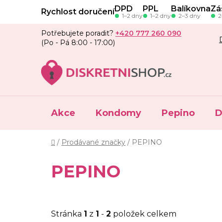
Přejít
DPD
PPL
Balíkovna
Zá
Rychlost doručení
na
1–2 dny
1–2 dny
2–3 dny
2
obsah
Potřebujete poradit?
+420 777 260 090
(Po - Pá 8:00 - 17:00)
Akce
Kondomy
Pepino
D
Domů
/
Prodávané značky
/
PEPINO
PEPINO
Stránka
1
z
1
-
2
položek celkem