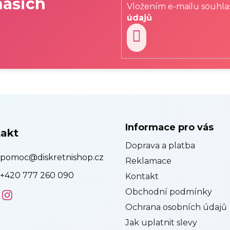
našich
í
Vložením e-mailu souhla
p
údajů
r
v
k
PŘIHLÁSIT
y
v
SE
ý
p
i
s
u
Informace pro vás
akt
Doprava a platba
pomoc
@
diskretnishop.cz
Reklamace
+420 777 260 090
Kontakt
Obchodní podmínky
Ochrana osobních údajů
Jak uplatnit slevy