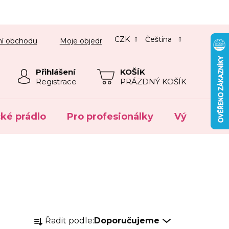
CZK
Čeština
í obchodu
Moje objednávka
Přihlášení
NÁKUPNÍ
Registrace
PRÁZDNÝ KOŠÍK
KOŠÍK
cké prádlo
Pro profesionálky
Výprodej
Ř
Řadit podle:
Doporučujeme
a