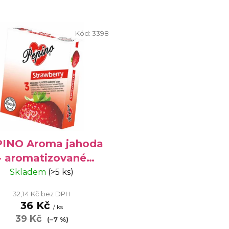
Kód:
3398
INO Aroma jahoda
- aromatizované
kondomy, 3 ks
Skladem
(>5 ks)
32,14 Kč bez DPH
36 Kč
/ ks
39 Kč
(–7 %)