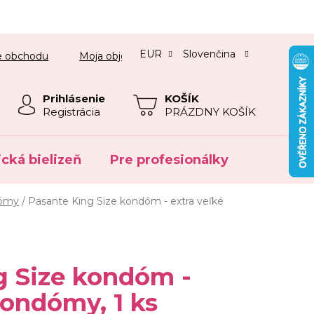
EUR
Slovenčina
e obchodu
Moja objednávka
Prihlásenie
NÁKUPNÝ
Registrácia
PRÁZDNY KOŠÍK
KOŠÍK
ická bielizeň
Pre profesionálky
Výpreda
dómy
/
Pasante King Size kondóm - extra veľké
g Size kondóm -
kondómy, 1 ks