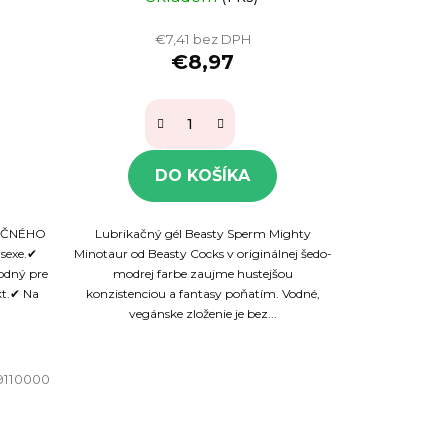
€7,41 bez DPH
€8,97
DO KOŠÍKA
KAČNÉHO
Lubrikačný gél Beasty Sperm Mighty
sexe.✔
Minotaur od Beasty Cocks v originálnej šedo-
odný pre
modrej farbe zaujme hustejšou
kt.✔ Na
konzistenciou a fantasy poňatím. Vodné,
vegánske zloženie je bez...
9110000