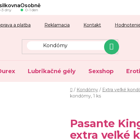
silkovna
Osobně
–3 dny
0-1 den
prava a platba
Reklamacia
Kontakt
Hodnoteni
Durex
Lubrikačné gély
Sexshop
Erot
Domov
/
Kondómy
/
Extra veľké kon
kondómy, 1 ks
Pasante Kin
extra veľké 