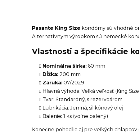
Pasante King Size
kondómy sú vhodné p
Alternatívnym výrobkom sú nemecké kondóm
Vlastnosti a špecifikácie
Nominálna šírka:
60 mm
Dĺžka:
200 mm
Záruka:
07/2029
Hlavná výhoda: Veľká veľkosť (King Siz
Tvar: Štandardný, s rezervoárom
Lubrikácia: Jemná, silikónový olej
Balenie: 1 ks (voľne balený)
Konečne pohodlie aj pre veľkých chlapcov s