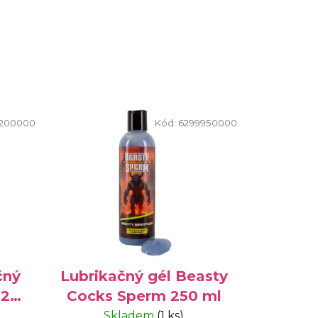
200000
Kód:
6299950000
čný
Lubrikačný gél Beasty
 200
Cocks Sperm 250 ml
Skladem
(1 ks)