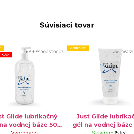
Súvisiaci tovar
J
VÝPRODEJ
Kód:
59900330003
Kód:
06239
Í KUSY
st Glide lubrikačný
Just Glide lubrika
 na vodnej báze 500
gél na vodnej báze
ml - VÝPREDAJ
ml
Vyprodáno
Skladem
(5 ks)