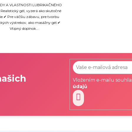
DY A VLASTNOSTI LUBRIKAČNÉHO
ealistický gél, vyzerá ako skutočné
e.✔ Pre väčšiu zábavu, pre tvorbu
ických výstrekov, ako masážny gél.✔
Vtipný doplnok...
našich
Vložením e-mailu souhla
údajů
PŘIHLÁSIT
SE