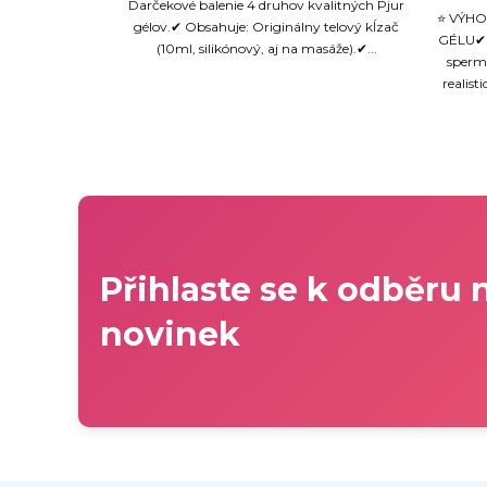
Darčekové balenie 4 druhov kvalitných Pjur
⭐ VÝHO
gélov.✔ Obsahuje: Originálny telový kĺzač
GÉLU✔ R
(10ml, silikónový, aj na masáže).✔...
spermi
realist
Přihlaste se k odběru 
novinek