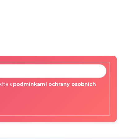
síte s
podmínkami ochrany osobních