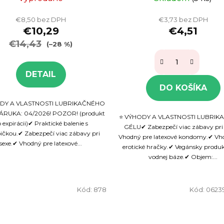
€8,50 bez DPH
€3,73 bez DPH
€10,29
€4,51
€14,43
(–28 %)
DETAIL
DO KOŠÍKA
DY A VLASTNOSTI LUBRIKAČNÉHO
ÁRUKA: 04/2026! POZOR! (produkt
⭐ VÝHODY A VLASTNOSTI LUBRI
 expirácii)✔ Praktické balenie s
GÉLU✔ Zabezpečí viac zábavy pri 
čkou.✔ Zabezpečí viac zábavy pri
Vhodný pre latexové kondomy.✔ Vh
sexe.✔ Vhodný pre latexové...
erotické hračky.✔ Vegánsky produ
vodnej báze.✔ Objem:...
Kód:
878
Kód:
0623