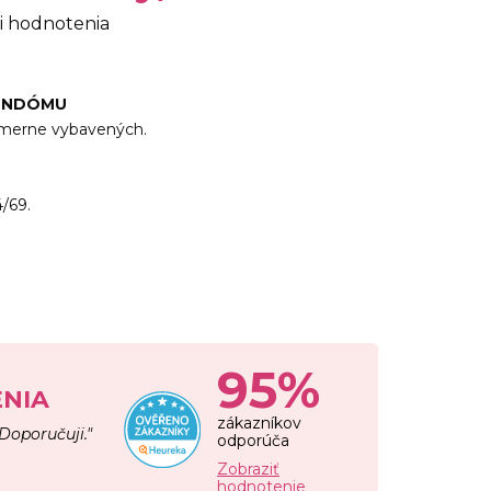
i hodnotenia
KONDÓMU
emerne vybavených.
/69.
95%
NIA
zákazníkov
 Doporučuji."
odporúča
Zobraziť
hodnotenie