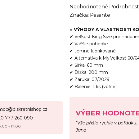
Priemerné
Neohodnotené
Podrobnost
hodnotenie
Značka:
Pasante
produktu
⭐
VÝHODY A VLASTNOSTI 
je
✔ Veľkosť King Size pre nadpri
0,0
✔ Väčšie pohodlie.
z
✔ Jemne lubrikované.
5
✔ Alternatíva k My.Veľkosť 60/64
hviezdičiek.
✔ Šírka: 60 mm
✔ Dĺžka: 200 mm
✔ Záruka: 07/2029
✔ Balenie: 1 ks (voľne).
moc@diskretnishop.cz
VÝBER HODNOTE
20 777 260 090
"Vše přišlo rychle v pořádku.
8:00 - 17:00
Jana