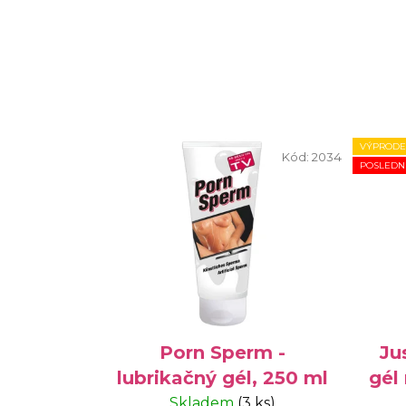
VÝPRODE
Kód:
2034
POSLEDN
Porn Sperm -
Ju
lubrikačný gél, 250 ml
gél
Skladem
(3 ks)