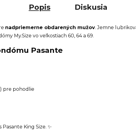
Popis
Diskusia
re
nadpriemerne obdarených mužov
. Jemne lubrikov
y My.Size vo veľkostiach 60, 64 a 69.
 kondómu Pasante
e) pre pohodlie
 Pasante King Size. ✨