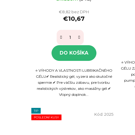
€8,82 bez DPH
€10,67
DO KOŠÍKA
⭐ VÝHO
GÉLU Z
⭐ VÝHODY A VLASTNOSTI LUBRIKAČNÉHO
po
GÉLU✔ Realistický gél, vyzerá ako skutočné
pumpi
spermie.✔ Pre väčšiu zábavu, pre tvorbu
realistických výstrekov, ako masážny gél.✔
Vtipný doplnok...
TIP
Kód:
2025
POSLEDNÍ KUSY