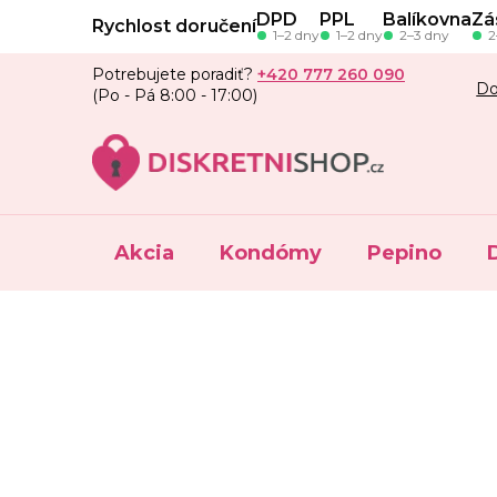
Prejsť
DPD
PPL
Balíkovna
Zá
Rychlost doručení
na
1–2 dny
1–2 dny
2–3 dny
2
obsah
Potrebujete poradiť?
+420 777 260 090
Do
(Po - Pá 8:00 - 17:00)
Akcia
Kondómy
Pepino