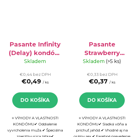
Pasante Infinity
Pasante
(Delay) kondóm
Strawberry
- predlžujúci
kondóm -
Skladem
Skladem
(>5 ks)
styk, 1 ks
aromatizovaný
€0,44 bez DPH
€0,33 bez DPH
kondóm, 1 ks
€0,49
€0,37
/ ks
/ ks
DO KOŠÍKA
DO KOŠÍKA
⭐ VÝHODY A VLASTNOSTI
⭐ VÝHODY A VLASTNOSTI
KONDÓMU✔ Oddialenie
KONDÓMU✔ Sladká vôňa a
vyvrcholenia muža.✔ Špeciálna
príchuť jahôd.✔ Vhodné aj na
znecitlivujúca látka✔
orálny sex.✔ Farebné prevedenie