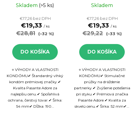
kondóm - maxi
- maxi balenie,
Skladem
(>5 ks)
Skladem
balenie, 144 ks
144 ks
€17,26 bez DPH
€17,26 bez DPH
€19,33
€19,33
/ ks
/ ks
€28,81
€29,22
(–32 %)
(–33 %)
DO KOŠÍKA
DO KOŠÍKA
⭐ VÝHODY A VLASTNOSTI
⭐ VÝHODY A VLASTNOSTI
KONDÓMU✔ Štandardný vlhký
KONDÓMU✔ Stimulačné
kondóm prémiovej značky.✔
prúžky na dráždenie
Kvalita Pasante Adore za
partnerky.✔ Zvýšenie potešenia
najlepšiu cenu.✔ Spoľahlivá
pri styku.✔ Prémiová značka
ochrana, čerstvý tovar.✔ Šírka:
Pasante Adore.✔ Kvalita za
54 mm✔ Dĺžka: 190...
skvelú cenu.✔ Šírka: 52 mm✔...