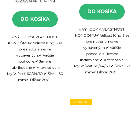
€20,44
(–41 %)
DO KOŠÍKA
DO KOŠÍKA
⭐ VÝHODY A VLASTNOSTI
KONDÓMU✔ Veľkosť King Size
⭐ VÝHODY A VLASTNOSTI
pre nadpriemerne
KONDÓMU✔ Veľkosť King Size
vybavených.✔ Väčšie
pre nadpriemerne
pohodlie.✔ Jemne
vybavených.✔ Väčšie
lubrikované.✔ Alternatíva k
pohodlie.✔ Jemne
My.Veľkosť 60/64/69.✔ Šírka: 60
lubrikované.✔ Alternatíva k
mm✔ Dĺžka: 200...
My.Veľkosť 60/64/69.✔ Šírka: 60
mm✔ Dĺžka: 200...
VÝPRODEJ