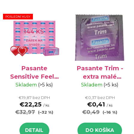
POSLEDNÍ KUSY
Pasante
Pasante Trim -
Sensitive Feel -
extra malé
kondómy, mega
kondómy, 1 ks
Skladem
(>5 ks)
Skladem
(>5 ks)
balenie 144 ks +
€19,87 bez DPH
€0,37 bez DPH
darček zadarmo
€22,25
€0,41
/ ks
/ ks
€32,97
€0,49
(–32 %)
(–16 %)
DETAIL
DO KOŠÍKA