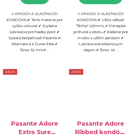
⭐ VÝHODY A VLASTNOSTI
⭐ VÝHODY A VLASTNOSTI
KONDÓMU✔ Tenší materiál pre
KONDÓMU✔ Užšia veľkosť
vyššiu citlivosť.✔ Zvýšená
"Štíhla" (49mm).✔ Pre lepšie
lubrikácia pre hladký pocit.✔
priľnutie a istotu.✔ Riešenie pre
Vysoká bezpečnosť Pasante.✔
mužov s užším penisom.✔
Alternatíva k Durex Elite.✔
Lubrikované silikónovým
Šírka: 52 mm✔...
olejom.✔ Šírka: 49...
AKCIA
AKCIA
Pasante Adore
Pasante Adore
Extra Sure
Ribbed kondóm