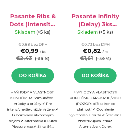
Pasante Ribs &
Pasante Infinity
Dots (Intensity)
(Delay) 3ks
- vrúbkované
krabička
Skladem
(>5 ks)
Skladem
(>5 ks)
kondómy, 3 ks
€0,88 bez DPH
€0,73 bez DPH
krabička
€0,99
€0,82
/ ks
/ ks
€2,43
€1,61
(–59 %)
(–49 %)
DO KOŠÍKA
DO KOŠÍKA
⭐ VÝHODY A VLASTNOSTI
⭐ VÝHODY A VLASTNOSTI
KONDÓMU✔ Stimulačné -
KONDÓMU ZÁRUKA: 10/2026!
vrúbky a prúžky.✔ Pre
(POZOR: blíži sa koniec
intenzívnejšie dráždenie ženy.✔
platnosti)✔ Oddialenie
Lubrikované silikónovým
vyvrcholenia muža.✔ Špeciálna
olejom.✔ Alternatíva k Durex
znecitlivujúca látka✔
Pleasuremax.✔ Šírka: 54...
Alternatíva k Durex