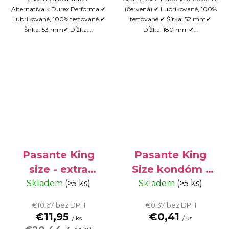
Alternatíva k Durex Performa.✔
(červená).✔ Lubrikované, 100%
Lubrikované, 100% testované.✔
testované.✔ Šírka: 52 mm✔
Šírka: 53 mm✔ Dĺžka:...
Dĺžka: 180 mm✔...
Pasante King
Pasante King
size - extra
Size kondóm -
veľké kondómy,
extra veľké
Skladem
(>5 ks)
Skladem
(>5 ks)
balenie 50 ks
kondómy, 1 ks
€10,67 bez DPH
€0,37 bez DPH
€11,95
€0,41
/ ks
/ ks