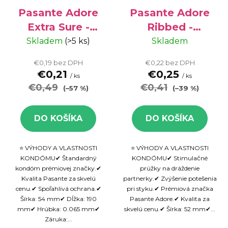
r
o
o
Pasante Adore
Pasante Adore
d
d
u
Extra Sure -
Ribbed -
u
k
štandardný
vrúbkovaný
Skladem
(>5 ks)
Skladem
k
t
kondóm, 1 ks
kondóm, 1 ks
€0,19 bez DPH
€0,22 bez DPH
t
o
€0,21
€0,25
/ ks
/ ks
o
v
€0,49
€0,41
(–57 %)
(–39 %)
v
DO KOŠÍKA
DO KOŠÍKA
⭐ VÝHODY A VLASTNOSTI
⭐ VÝHODY A VLASTNOSTI
KONDÓMU✔ Štandardný
KONDÓMU✔ Stimulačné
kondóm prémiovej značky.✔
prúžky na dráždenie
Kvalita Pasante za skvelú
partnerky.✔ Zvýšenie potešenia
cenu.✔ Spoľahlivá ochrana.✔
pri styku.✔ Prémiová značka
Šírka: 54 mm✔ Dĺžka: 190
Pasante Adore.✔ Kvalita za
mm✔ Hrúbka: 0.065 mm✔
skvelú cenu.✔ Šírka: 52 mm✔...
Záruka:...