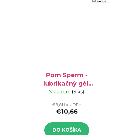
latexové...
Porn Sperm -
lubrikačný gél,
250 ml
Skladem
(3 ks)
€8,81 bez DPH
€10,66
DO KOŠÍKA