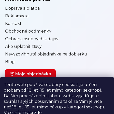
Doprava a platba
Reklamácia
Kontakt
Obchodné podmienky
Ochrana osobných údajov
Ako uplatniť zľavy
Nevyzdvihnutá objednávka na dobierku
Blog
📦 Moja objednávka
Tento web používá soubory cookie a je určen
osobám od 18 let (15 let mimo kategorii sexshop).
Můj účet
Dalším procházením tohoto webu vyjadřujete
souhlas s jejich používáním a také že Vám je více
Přihlásit se
než 18 let (15 let mimo nákup v kategorii sexshop)..
Registrace
Více informací
zde
.