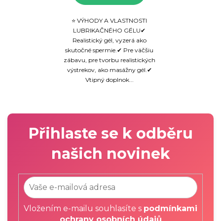
⭐ VÝHODY A VLASTNOSTI
LUBRIKAČNÉHO GÉLU✔
Realistický gél, vyzerá ako
skutočné spermie.✔ Pre väčšiu
zábavu, pre tvorbu realistických
výstrekov, ako masážny gél.✔
Vtipný doplnok...
Přihlaste se k odběru
našich novinek
Vložením e-mailu souhlasíte s
podmínkami
ochrany osobních údajů