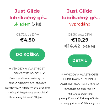
Just Glide
Just Glide
lubrikačný gél
lubrikačný gél
na vodnej báze
na vodnej báze
Skladem
(5 ks)
Vyprodáno
200 ml
500 ml -
€3,72 bez DPH
€8,50 bez DPH
VÝPREDAJ
€4,50
€10,29
€14,42
(–28 %)
DO KOŠÍKA
DETAIL
⭐ VÝHODY A VLASTNOSTI
LUBRIKAČNÉHO GÉLU✔
⭐ VÝHODY A VLASTNOSTI
Zabezpečí viac zábavy pri
LUBRIKAČNÉHO GÉLU
sexe.✔ Vhodný pre latexové
ZÁRUKA: 04/2026! POZOR!
kondomy.✔ Vhodný pre erotické
(produkt po expirácii)✔
hračky.✔ Vegánsky produkt.✔
Praktické balenie s
Na vodnej báze.✔ Objem:...
pumpičkou.✔ Zabezpečí viac
zábavy pri sexe.✔ Vhodný pre