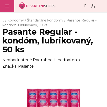
Hľadať
NÁ
Prejsť
KO
na
obsah
Domov
/
Kondómy
/
Štandardné kondómy
/
Pasante Regular -
kondóm, lubrikovaný, 50 ks
Pasante Regular -
kondóm, lubrikovaný,
50 ks
Priemerné
Neohodnotené
Podrobnosti hodnotenia
hodnotenie
Značka:
Pasante
produktu
je
0,0
z
5
hviezdičiek.