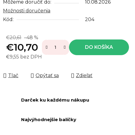
Môžeme doručiť do:
10.08.2026
Možnosti doručenia
Kód:
204
€20,61
–48 %
€10,70
DO KOŠÍKA
€9,55 bez DPH
Jednotková cena:
Tlač
Opýtať sa
Zdieľať
Darček ku každému nákupu
Najvýhodnejšie balíčky