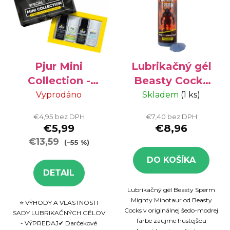
Pjur Mini
Lubrikačný gél
Collection -
Beasty Cocks
lubrikačné gély,
Sperm 250 ml
Vyprodáno
Skladem
(1 ks)
4x10 ml
€4,95 bez DPH
€7,40 bez DPH
€5,99
€8,96
€13,59
(–55 %)
DO KOŠÍKA
DETAIL
Lubrikačný gél Beasty Sperm
Mighty Minotaur od Beasty
⭐ VÝHODY A VLASTNOSTI
Cocks v originálnej šedo-modrej
SADY LUBRIKAČNÝCH GÉLOV
farbe zaujme hustejšou
- VÝPREDAJ✔ Darčekové