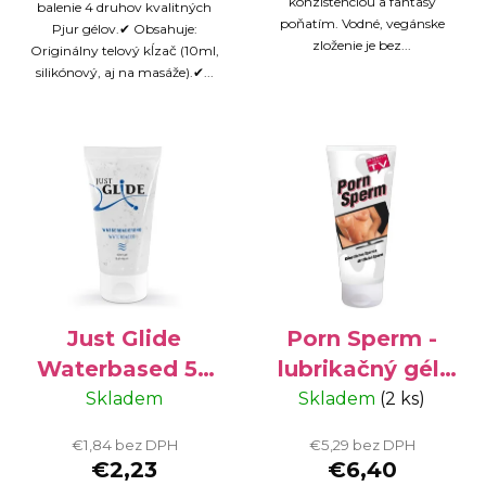
konzistenciou a fantasy
balenie 4 druhov kvalitných
poňatím. Vodné, vegánske
Pjur gélov.✔ Obsahuje:
zloženie je bez...
Originálny telový kĺzač (10ml,
silikónový, aj na masáže).✔...
Just Glide
Porn Sperm -
Waterbased 50
lubrikačný gél,
ml
125 ml
Skladem
Skladem
(2 ks)
€1,84 bez DPH
€5,29 bez DPH
€2,23
€6,40