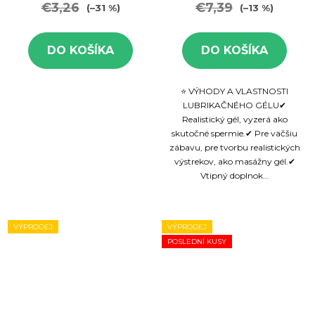
€3,26
€7,39
(–31 %)
(–13 %)
DO KOŠÍKA
DO KOŠÍKA
⭐ VÝHODY A VLASTNOSTI
LUBRIKAČNÉHO GÉLU✔
Realistický gél, vyzerá ako
skutočné spermie.✔ Pre väčšiu
zábavu, pre tvorbu realistických
výstrekov, ako masážny gél.✔
Vtipný doplnok...
VÝPRODEJ
VÝPRODEJ
POSLEDNÍ KUSY